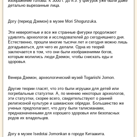
изображение головы. К 3000 г. до н.э. у фигурок уже были даже
детально вырезанные лица.
Догу (период Дземон) в музее Mori Shogunzuka.
Эти невероятные и все же странные фигурки продолжают
удивлять археологов и исследователей до сегодняшнего дня.
Естественно, прошли многие тысячи лет и сегодня можно лишь
догадываться, для чего их делали. Одна из теорий
заключается в том, что они были изображениями богов,
которым молились люди Дземон, чтобы снискать еды и
здоровья.
Венера Дземон, археологический музей Togariishi Jomon.
Другие теории гласят, что это были игрушки для детей или
погребальные статуэтки. А, по мнению некоторых археологов,
эти статуэтки, скорее всего, свидетельствуют о ранней
религиозной культуре и шаманских обрядах. Большинство же
ученых предполагают, что догу были талисманами,
предназначенными для хорошего здоровья или безопасных
родов их владельцев.
Догу в музее Isedotai Jomonkan в городе Китаакита.