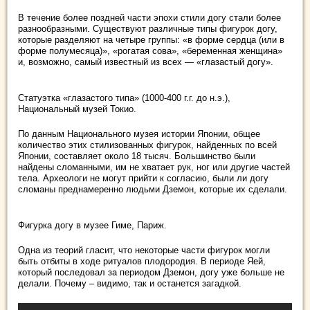
В течение более поздней части эпохи стили догу стали более
разнообразными. Существуют различные типы фигурок догу,
которые разделяют на четыре группы: «в форме сердца (или в
форме полумесяца)», «рогатая сова», «беременная женщина»
и, возможно, самый известный из всех — «глазастый догу».
Статуэтка «глазастого типа» (1000-400 г.г. до н.э.),
Национальный музей Токио.
По данным Национального музея истории Японии, общее
количество этих стилизованных фигурок, найденных по всей
Японии, составляет около 18 тысяч. Большинство были
найдены сломанными, им не хватает рук, ног или другие частей
тела. Археологи не могут прийти к согласию, были ли догу
сломаны преднамеренно людьми Дземон, которые их сделали.
Фигурка догу в музее Гиме, Париж.
Одна из теорий гласит, что некоторые части фигурок могли
быть отбиты в ходе ритуалов плодородия. В периоде Яей,
который последовал за периодом Дземон, догу уже больше не
делали. Почему – видимо, так и останется загадкой.