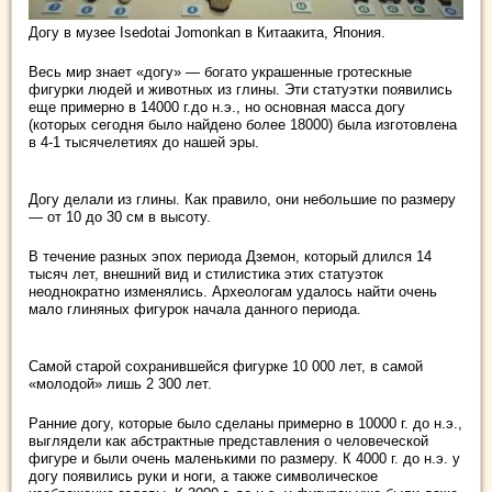
Догу в музее Isedotai Jomonkan в Китаакита, Япония.
Весь мир знает «догу» — богато украшенные гротескные
фигурки людей и животных из глины. Эти статуэтки появились
еще примерно в 14000 г.до н.э., но основная масса догу
(которых сегодня было найдено более 18000) была изготовлена
в 4-1 тысячелетиях до нашей эры.
Догу делали из глины. Как правило, они небольшие по размеру
— от 10 до 30 см в высоту.
В течение разных эпох периода Дземон, который длился 14
тысяч лет, внешний вид и стилистика этих статуэток
неоднократно изменялись. Археологам удалось найти очень
мало глиняных фигурок начала данного периода.
Самой старой сохранившейся фигурке 10 000 лет, в самой
«молодой» лишь 2 300 лет.
Ранние догу, которые было сделаны примерно в 10000 г. до н.э.,
выглядели как абстрактные представления о человеческой
фигуре и были очень маленькими по размеру. К 4000 г. до н.э. у
догу появились руки и ноги, а также символическое