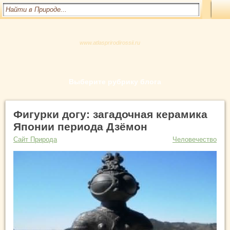
www.atlasprirodirossii.ru
Выберите рубрику блога
Фигурки догу: загадочная керамика
Японии периода Дзёмон
Сайт Природа
Человечество