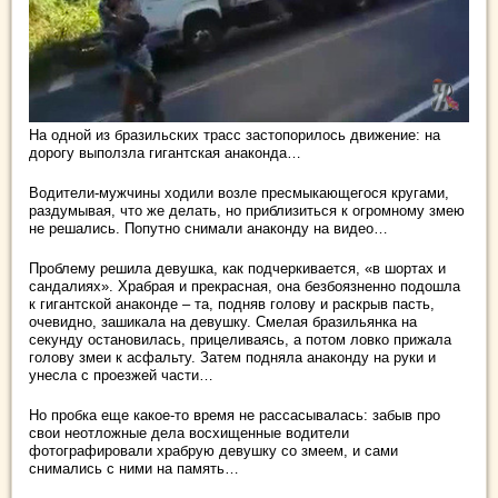
На одной из бразильских трасс застопорилось движение: на
дорогу выползла гигантская анаконда…
Водители-мужчины ходили возле пресмыкающегося кругами,
раздумывая, что же делать, но приблизиться к огромному змею
не решались. Попутно снимали анаконду на видео…
Проблему решила девушка, как подчеркивается, «в шортах и
сандалиях». Храбрая и прекрасная, она безбоязненно подошла
к гигантской анаконде – та, подняв голову и раскрыв пасть,
очевидно, зашикала на девушку. Смелая бразильянка на
секунду остановилась, прицеливаясь, а потом ловко прижала
голову змеи к асфальту. Затем подняла анаконду на руки и
унесла с проезжей части…
Но пробка еще какое-то время не рассасывалась: забыв про
свои неотложные дела восхищенные водители
фотографировали храбрую девушку со змеем, и сами
снимались с ними на память…