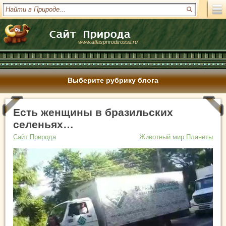
www.atlasprirodirossii.ru
Выберите рубрику блога
Есть женщины в бразильских
селеньях…
Сайт Природа
Животный мир Планеты