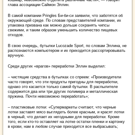
глава ассоциации Саймон Эллин.
В самой компании Pringles Би-би-си заявили, что заботятся об
окружающей среде. По словам представителей компании, их
упаковка призвана как можно дольше сохранять чипсы
свежими, и таким образом уменьшить количество пищевых
отходов.
В свою очередь, бутылки Lucozade Sport, по словам Эллина, не
распознаются компьютером и их приходится рассортировывать
вручную.
Среди других «врагов» переработки Эллин выделил:
– чистящие средства в бутылках со спреем: «Производители
часто говорят, что эти продукты пригодны для переработки,
однако это касается только самой бутылки. В распылителе
содержится два или три других полимера и металлическая
пружина. Почти невозможно переработать»;
– пластиковые лотки: «Супермаркеты считают, что черные
лотки заставят мясо выглядеть более красным, и красят лотки
в черный, что делает их негодными для переработки. Кроме
того, если кто-то оставляет на лотке остатки пленки и картонку
в крови, нам в любом случае приходится все выбрасывать;