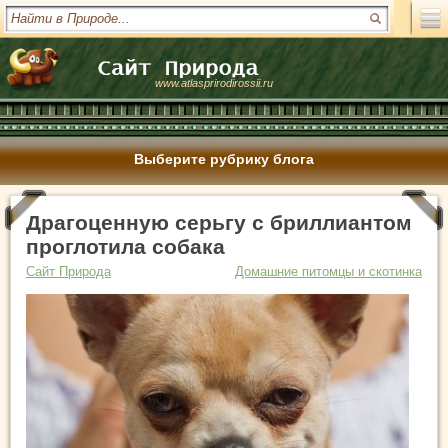
www.atlasprirodirossii.ru
Выберите рубрику блога
Драгоценную серьгу с бриллиантом
проглотила собака
Сайт Природа
Домашние питомцы и скотинка