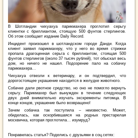
В Шотландии чихуахуа парикмахера проглотил серьгу
клиентки с бриллиантом, стоящую 500 фунтов стерлингов.
Об этом сообщает издание Daily Record.
Инцидент произошел в шотландском городе Данди. Когда
клиент заявил парикмахеру, что у него во время стрижки
пропала драгоценная
серьга с бриллиантом, стоящая 500
фунтов стерлингов (около 37 тысяч рублей), тот обыскал весь
дом, но ничего не нашел. Подозрение пало на собачку
парикмахера…
Чихуахуа отвезли к ветеринару, и он подтвердил, что
дорогостоящее украшение находится в желудке животного.
Собачке дали рвотное средство, но оно не помогло вернуть
серьгу. Парикмахер был вынужден в течение следующих
двух дней внимательно изучать экскременты питомца. В
конце концов, украшение было возвращено!
Зачем собачка так поступила – неизвестно. Может,
обиделась, как оскорбившаяся на родных престарелая
москвичка, которая проглотила… изумруд?
Понравилась статья? Поделись с друзьями в соц.сетях: