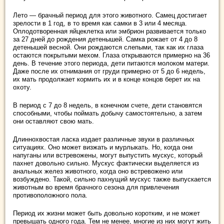
Лето — брачный период для этого животного. Самец достигает
зрелости в 1 год, в то время как самки в 3 или 4 месяца.
Оплодотворенная яйцеклетка или эмбрион развивается только
за 27 дней до рождения детенышей. Самка рожает от 4 до 8
детенышей весной. Они рождаются слепыми, так как их глаза
остаются покрытыми мехом. Глаза открываются примерно на 36
день. В течение этого периода, дети питаются молоком матери.
Даже после их отнимания от груди примерно от 5 до 6 недель,
их мать продолжает кормить их и в конце концов берет их на
охоту.
В период с 7 до 8 недель, в конечном счете, дети становятся
способными, чтобы поймать добычу самостоятельно, а затем
они оставляют свою мать.
Длиннохвостая ласка издает различные звуки в различных
ситуациях. Оно может визжать и мурлыкать. Но, когда они
напуганы или встревожены, могут выпустить мускус, который
пахнет довольно сильно. Мускус фактически выделяется из
анальных желез животного, когда оно встревожено или
возбуждено. Такой, сильно пахнущий мускус также выпускается
животным во время брачного сезона для привлечения
противоположного пола.
Период их жизни может быть довольно коротким, и не может
превышать одного года. Тем не менее, многие из них могут жить