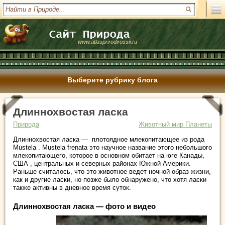
www.atlasprirodirossii.ru
Выберите рубрику блога
Длиннохвостая ласка
Природа
Животный мир Планеты
Длиннохвостая ласка — плотоядное млекопитающее из рода
Mustela . Mustela frenata это научное название этого небольшого
млекопитающего, которое в основном обитает на юге Канады,
США , центральных и северных районах Южной Америки.
Раньше считалось, что это животное ведет ночной образ жизни,
как и другие ласки, но позже было обнаружено, что хотя ласки
также активны в дневное время суток.
Длиннохвостая ласка — фото и видео