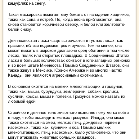
камуфляж на снегу.
Такая маскировка помогает ему бежать от нападения хищников,
таких как сова и ястреб. Но, когда весна приближается, она
снова становится коричневой сверху, и белой или желтовато-
белой снизу.
Длиннохвостая ласка чаще встречается в густых лесах, как
правило, вблизи водоемов, рек и ручьев. Тем не менее, она
может выжить в широком диапазоне сред обитания в том числе,
лесах, полях или открытых площадках. В Соединенных Штатах,
ласки в больших количествах обитают в юго-западных регионах
и во всем штате Миннесота. Помимо Соединенных Штатов, они
также живут в Мексике, Южной Америке и во многих частях
Канады. они являются агрессивными охотниками.
В основном охотятся на мелких млекопитающих и грызунов,
таких как, мыши, бурундуки, землеройки, собаки, кролики,
суслики, крысы, мыши и полевки. Грызунов можно назвать их
любимой едой.
Стройное и длинное тело животного позволяет ему легко войти
в нору, чтобы выследить мелких грызунов. Иногда, она может
также охотиться на змей, мелких птиц, дождевых червей и
насекомых, таких как, кузнечик и оса. Помимо мелких
млекопитающих, птиц, насекомых, было установлено, что они
могут атаковать животных больших размеров.