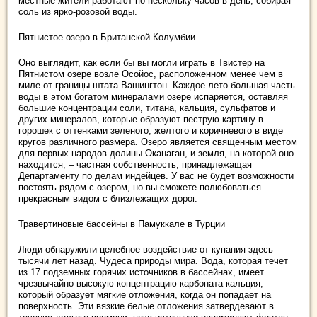
местные жители работают по нескольку часов в день, собирая
соль из ярко-розовой воды.
Пятнистое озеро в Британской Колумбии
Оно выглядит, как если бы вы могли играть в Твистер на
Пятнистом озере возле Осойос, расположенном менее чем в
миле от границы штата Вашингтон. Каждое лето большая часть
воды в этом богатом минералами озере испаряется, оставляя
большие концентрации соли, титана, кальция, сульфатов и
других минералов, которые образуют пеструю картину в
горошек с оттенками зеленого, желтого и коричневого в виде
кругов различного размера. Озеро является священным местом
для первых народов долины Оканаган, и земля, на которой оно
находится, – частная собственность, принадлежащая
Департаменту по делам индейцев. У вас не будет возможности
постоять рядом с озером, но вы сможете полюбоваться
прекрасным видом с близлежащих дорог.
Травертиновые бассейны в Памуккале в Турции
Люди обнаружили целебное воздействие от купания здесь
тысячи лет назад. Чудеса природы мира. Вода, которая течет
из 17 подземных горячих источников в бассейнах, имеет
чрезвычайно высокую концентрацию карбоната кальция,
который образует мягкие отложения, когда он попадает на
поверхность. Эти вязкие белые отложения затвердевают в