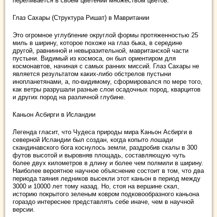
переливается в своем цветении множеством цветов.
Глаз Сахары (Структура Ришат) в Мавритании
Это огромное углубление округлой формы протяженностью 25
миль в ширину, которое похоже на глаз быка, в середине
другой, равнинной и невыразительной, мавританской части
пустыни. Видимый из космоса, он был ориентиром для
космонавтов, начиная с самых ранних миссий. Глаз Сахары не
является результатом каких-либо обстрелов пустыни
инопланетянами, а, по-видимому, сформировался по мере того,
как ветры разрушали разные слои осадочных пород, кварцитов
и других пород на различной глубине.
Каньон Асбирги в Исландии
Легенда гласит, что Чудеса природы мира Каньон Асбирги в
северной Исландии был создан, когда копыто лошади
скандинавского бога коснулось земли, раздробив скалы в 300
футов высотой и выровняв площадь, составляющую чуть
более двух километров в длину и более чем полмили в ширину.
Наиболее вероятное научное объяснение состоит в том, что два
периода таяния ледников высекли этот каньон в период между
3000 и 10000 лет тому назад. Но, стоя на вершине скал,
историю покрытого зеленым ковром подковообразного каньона
гораздо интереснее представлять себе иначе, чем в научной
версии.