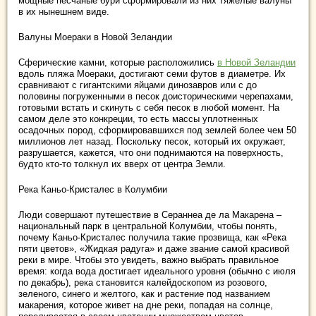
мощные песчаные бури сформировали из них тяжелые валуны
в их нынешнем виде.
Валуны Моераки в Новой Зеландии
Сферические камни, которые расположились
в Новой Зеландии
вдоль пляжа Моераки, достигают семи футов в диаметре. Их
сравнивают с гигантскими яйцами динозавров или с до
половины погруженными в песок доисторическими черепахами,
готовыми встать и скинуть с себя песок в любой момент. На
самом деле это конкреции, то есть массы уплотненных
осадочных пород, сформировавшихся под землей более чем 50
миллионов лет назад. Поскольку песок, который их окружает,
разрушается, кажется, что они поднимаются на поверхность,
будто кто-то толкнул их вверх от центра Земли.
Река Каньо-Кристалес в Колумбии
Люди совершают путешествие в Сераннеа де ла Макарена –
национальный парк в центральной Колумбии, чтобы понять,
почему Каньо-Кристалес получила такие прозвища, как «Река
пяти цветов», «Жидкая радуга» и даже звание самой красивой
реки в мире. Чтобы это увидеть, важно выбрать правильное
время: когда вода достигает идеального уровня (обычно с июля
по декабрь), река становится калейдоскопом из розового,
зеленого, синего и желтого, как и растение под названием
макарения, которое живет на дне реки, попадая на солнце,