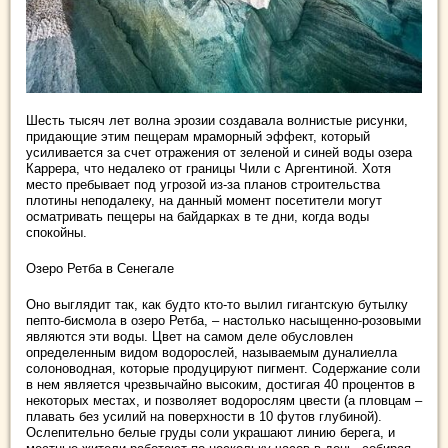
Шесть тысяч лет волна эрозии создавала волнистые рисунки,
придающие этим пещерам мраморный эффект, который
усиливается за счет отражения от зеленой и синей воды озера
Каррера, что недалеко от границы Чили с Аргентиной. Хотя
место пребывает под угрозой из-за планов строительства
плотины неподалеку, на данный момент посетители могут
осматривать пещеры на байдарках в те дни, когда воды
спокойны.
Озеро Ретба в Сенегале
Оно выглядит так, как будто кто-то вылил гигантскую бутылку
пепто-бисмола в озеро Ретба, – настолько насыщенно-розовыми
являются эти воды. Цвет на самом деле обусловлен
определенным видом водорослей, называемым дуналиелла
солоноводная, которые продуцируют пигмент. Содержание соли
в нем является чрезвычайно высоким, достигая 40 процентов в
некоторых местах, и позволяет водорослям цвести (а пловцам –
плавать без усилий на поверхности в 10 футов глубиной).
Ослепительно белые груды соли украшают линию берега, и