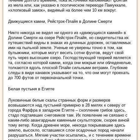
течение долгого времени, пока источники напоминают фонтан
из мела или, как указано в поэтическом переводе Памуккале,
«хлопковый замок», видимый на более чем 10 км вокруг.
Движущиеся камни, Рейстрэк-Плайя в Долине Смерти
Никто никогда не видел ни одного из «движущихся камней» в
Долине Смерти на озере Рейстрэк-Плайя, но свидетельства их
путешествий видны в знаках из длинных дорожек, оставляемых
ими на пыльной земле. Ученые не уверены точно в том, как
булыжники, которые могут весить сотни фунтов, ведут свой
путь через высохшее озеро. Господствующей теорией является
та, согласно которой камни, когда они мокрые или обледенелые,
толкаются вдоль плоской Плайи сильными ветрами. Глубокие
следы в виде канавок указывают на то, что они могут проехать
до 700 футов от первоначальной точки.
Белая пустыня в Египте
Луковичные белые скалы странных форм и размеров
возвышаются над пустыней примерно в 28 милях к северу от
города Фарфра в западном Египте – скопление грибов здесь,
стадо подтаявших снеговиков там. Их появление не связано с
каким-либо авангардным каменным скульптором, скорее виной
тому ветер. Когда древнее море, некогда покрывавшее здесь
землю, высохло, оставшиеся слои осадочных пород начали
разрушаться. Мягкие участки осыпались, и с течением времени