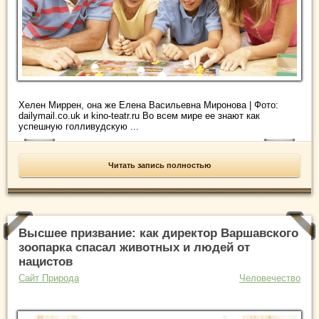
Хелен Миррен, она же Елена Васильевна Миронова | Фото:
dailymail.co.uk и kino-teatr.ru Во всем мире ее знают как
успешную голливудскую ...
Читать запись полностью
Высшее призвание: как директор Варшавского
зоопарка спасал животных и людей от
нацистов
Сайт Природа
Человечество