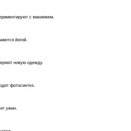
ериментируют с макияжем.
маются йогой.
еряют новую одежду.
одят фотосинтез.
ят ужин.
чатся.