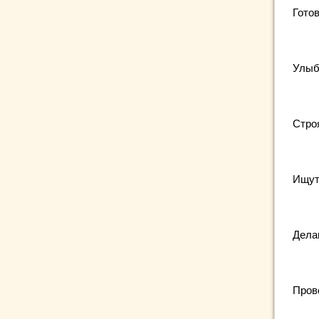
Гото
Улыб
Стро
Ищут
Дела
Пров