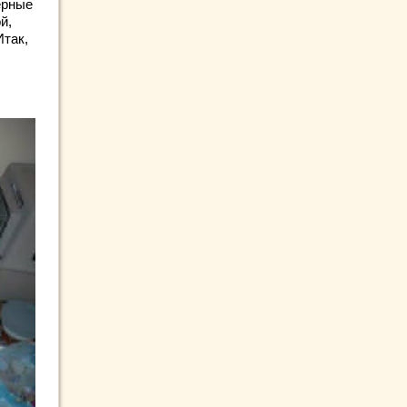
ерные
й,
Итак,