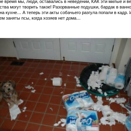
ое время мы, люди, оставались в неведении, КАК эти милые и в
ства могут творить такое! Разорванные подушки, бардак в ванно
на кухне… А теперь эти акты собачьего разгула попали в кадр. 
чем заняты псы, когда хозяев нет дома…