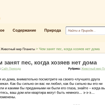
u
ое
Содержание
Природа
>
>
Чем занят пес, когда хозяев нет дома
Животный мир Планеты
м занят пес, когда хозяев нет дома
:
Сайт Природа
Рубрика:
Животный мир П
я из дома, внимательно посмотрите на своего «лучшего друга
ека». Как бы сильно он вас ни любил, как бы сильно вы его ни
и и какими бы преданными ни были его глаза, знайте – когда в
етесь, ваш дом или квартира могут быть немного… э-э-э…
изменены.