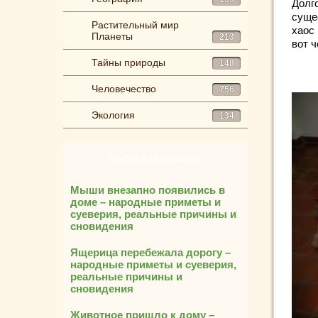
Долг
суще
Растительный мир
хаос 
Планеты
213
вот 
Тайны природы
148
Человечество
756
Экология
134
Последние статьи
Мыши внезапно появились в
доме – народные приметы и
суеверия, реальные причины и
сновидения
Ящерица перебежала дорогу –
народные приметы и суеверия,
реальные причины и
сновидения
Животное пришло к дому –