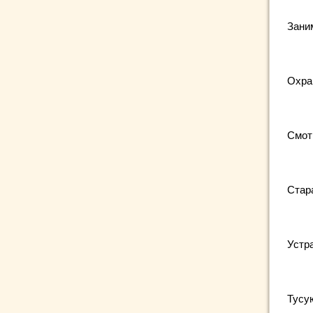
Зани
Охра
Смот
Стар
Устр
Тусу