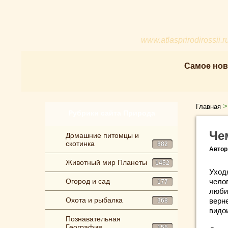
www.atlasprirodirossii.r
Самое нов
Главная
Рубрики сайта Природа
Че
Домашние питомцы и
скотинка
882
Автор
Животный мир Планеты
1452
Уход
Огород и сад
челов
177
любил
Охота и рыбалка
верн
368
видо
Познавательная
География
155