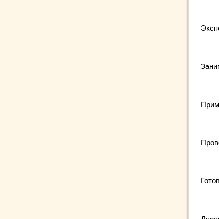
Эксп
Зани
Прим
Пров
Готов
Дура