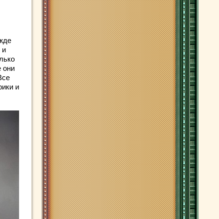
жде
 и
олько
 они
Все
рики и