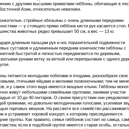
нению с другими высшими приматами гиббоны, обитающие в ле
Восточной Азии, относительно невелики.
тонкотелые, стройные обезьяны с очень длинными передними
чностями — у стоящего прямо гиббона кисти рук касаются стоп. 
шинства животных редко превышает 50 см, а вес — 13 кг.
одаря длинным пальцам рук и ног, поразительной подвижности
евых суставов и удлиненным передним конечностям гиббоны с
роятной быстротой и легкостью передвигаются по деревьям,
хватывая руками ветку за веткой или перепрыгивая с одного дер
угое.
оны питаются молодыми побегами и плодами, разнообразя свое
комыми, птичьими яйцами и мелкими позвоночными; тем не менее
ов, и у самок этого вида имеются мощные клыки. Гиббоны моно
ычно живут небольшими семейными группами, занимая участок
адью от 10 до 40 гектаров. О своем присутствии они уведомляю
дей громкими, но довольно мелодичными голосами, усиливая зву
щью горловых мешков. На рассвете все семейство рассаживает
ям и устраивает хоровой концерт, к которому присоединяются
ние группы. Как правило, семья гиббонов состоит из самца, сам
отомства; если в подобной группе имеется старая особь, осталь