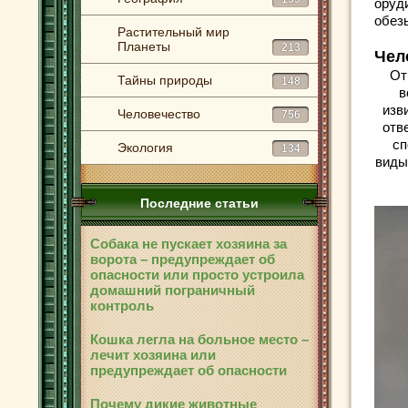
оруд
обез
Растительный мир
Планеты
213
Чел
От
Тайны природы
148
в
изв
Человечество
756
отв
сп
Экология
134
виды
Последние статьи
Собака не пускает хозяина за
ворота – предупреждает об
опасности или просто устроила
домашний пограничный
контроль
Кошка легла на больное место –
лечит хозяина или
предупреждает об опасности
Почему дикие животные