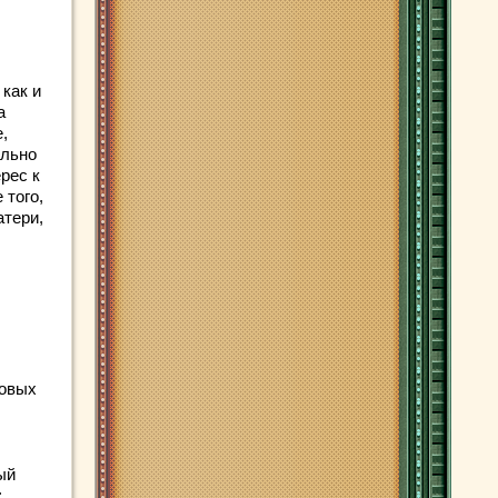
 как и
а
,
ельно
рес к
 того,
атери,
ровых
ый
;