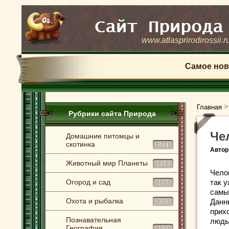
www.atlasprirodirossii.r
Самое нов
Главная
Рубрики сайта Природа
Че
Домашние питомцы и
скотинка
884
Автор
Животный мир Планеты
1453
Чело
Огород и сад
так 
177
самы
Охота и рыбалка
Данны
368
прих
Познавательная
людь
География
155