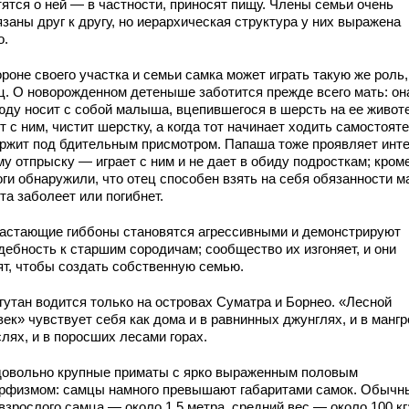
тятся о ней — в частности, приносят пищу. Члены семьи очень
заны друг к другу, но иерархическая структура у них выражена
о.
роне своего участка и семьи самка может играть такую же роль,
ц. О новорожденном детеныше заботится прежде всего мать: он
юду носит с собой малыша, вцепившегося в шерсть на ее животе
т с ним, чистит шерстку, а когда тот начинает ходить самостоят
ржит под бдительным присмотром. Папаша тоже проявляет инте
у отпрыску — играет с ним и не дает в обиду подросткам; кроме
ги обнаружили, что отец способен взять на себя обязанности м
та заболеет или погибнет.
астающие гиббоны становятся агрессивными и демонстрируют
дебность к старшим сородичам; сообщество их изгоняет, и они
ят, чтобы создать собственную семью.
гутан водится только на островах Суматра и Борнео. «Лесной
ек» чувствует себя как дома и в равнинных джунглях, и в манг
лях, и в поросших лесами горах.
довольно крупные приматы с ярко выраженным пoловым
рфизмом: самцы намного превышают габаритами самок. Обычн
взрослого самца — около 1,5 метра, средний вес — около 100 кг