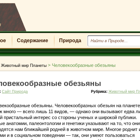
u
ое
Содержание
Природа
>
>
Человекообразные обезьяны
Животный мир Планеты
ловекообразные обезьяны
:
Сайт Природа
Рубрика:
Животный мир П
векообразные обезьяны. Человекообразных обезьян на планете
уж много — всего лишь 11 видов, — однако они вызывают едва л
й пристальный интерес со стороны ученых и широкой публики.
е анатомии, палеонтологии и генетики указывают на то, что они
одятся нам ближайшей родней в животном мире. Многое роднит 
ми и в социальном поведении — так, они умеют пользоваться