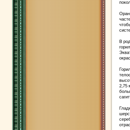
поко
Оран
част
чтоб
сист
В ро
гори
Экват
окра
Гори
тело
высот
2,75 
боль
саги
Глад
шерс
сере
отра