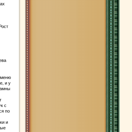
сах
Рост
ева
 меню
, и у
гамны
т
к с
ся по
ки и
ные