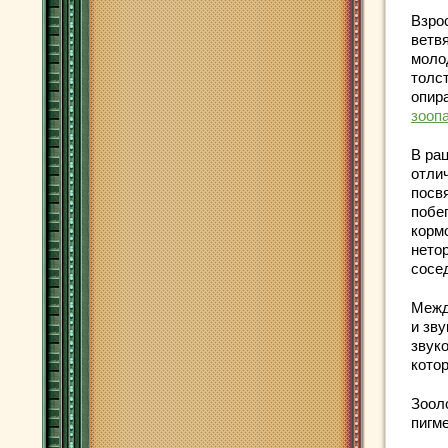
Взро
ветвя
моло
толс
опир
зоопа
В ра
отли
посв
побег
корм
нето
сосе
Межд
и зв
звуко
кото
Зоол
пигме