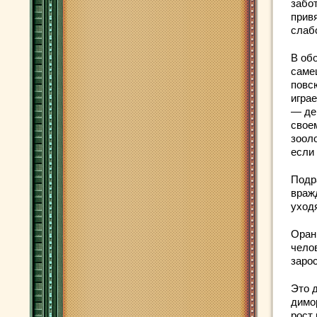
забо
привя
слаб
В обо
саме
повс
играе
— де
своем
зооло
если 
Подр
враж
уход
Оран
челов
зарос
Это 
димо
рост 