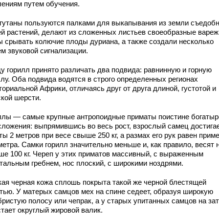
лениям путем обучения.
гутаны пользуются палками для выкапывания из земли съедоб
ей растений, делают из сложенных листьев своеобразные вареж
ы срывать колючие плоды дуриана, а также создали несколько
ем звуковой сигнализации.
ду горилл принято различать два подвида: равнинную и горную
ллу. Оба подвида водятся в строго определенных регионах
ориальной Африки, отличаясь друг от друга длиной, густотой и
ской шерсти.
ллы — самые крупные антропоидные приматы поистине богатыр
сложения: выпрямившись во весь рост, взрослый самец достига
ы 2 метров при весе свыше 250 кг, а размах его рук равен прим
метра. Самки горилл значительно меньше и, как правило, весят 
ше 100 кг. Череп у этих приматов массивный, с выраженным
ттальным гребнем, нос плоский, с широкими ноздрями.
кая черная кожа сплошь покрыта такой же черной блестящей
тью. У матерых самцов мех на спине седеет, образуя широкую
бристую полосу или чепрак, а у старых упитанных самцов на за
стает округлый жировой валик.