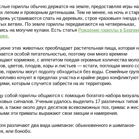
слые гориллы обычно держатся на земле, предоставляя игры на
х легким и проворным детенышам. Тем не менее, на ночь и стар
дежь устраиваются спать на деревьях, строя «разовые» гнезда 
тых ветвях. По земле гориллы передвигаются на чeтвереньках,
аясь на могучие кулаки. Есть статья
Рождение гориллы в Берли
рке.
ционе этих животных преобладает растительная пища, которая н
чается особой питательностью, поэтому они много времени
ящают кормежке, с аппетитом поедая огромные количества мол
ов, цветов, плодов, коры и листьев — кстати, поглощая много 
ов, гориллы могут подолгу обходиться без воды. Семейные гру
ропливо кочуют в пределах участка и крайне редко конфликтуют
дями, которым случится забрести на их территорию.
у собой гориллы общаются с помощью богатого набора визуал
уковых сигналов. Ученым удалось выделить 17 различных типов
в, а также около двух десятков всевозможных поз, гримас и жес
рыми эти приматы выражают свои эмоции и намерения.
оги различают два вида шимпанзе: обыкновенного и шимпанзе-
я, или бонобо.