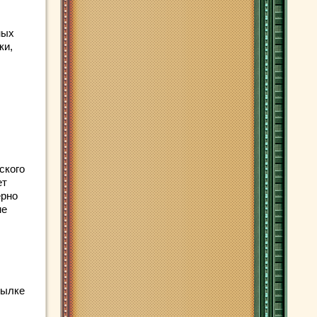
ных
ки,
ского
ет
ерно
не
тылке