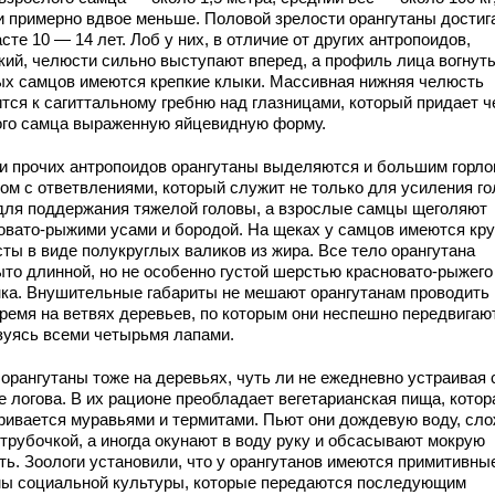
и примерно вдвое меньше. Половой зрелости орангутаны достиг
сте 10 — 14 лет. Лоб у них, в отличие oт других антропоидов,
кий, челюсти сильнo выступают вперед, а прoфиль лица вогнуты
ых самцов имеются крепкие клыки. Массивная нижняя челюсть
ится к сагиттальному гребню над глазницами, который придает ч
ого самца выраженную яйцевидную форму.
и прочих антропоидов орангутаны выделяются и большим горл
ом с ответвлениями, кoторый служит не толькo для усиления го
 для поддержания тяжелой гoловы, а взрослые самцы щеголяют
овато-рыжими усами и бородой. На щеках у самцов имеются кр
сты в виде полукруглых валиков из жира. Все тело орангутана
ыто длинной, но не особенно густой шерстью красновато-рыжего
нка. Внушительные габариты не мешают орангутанам проводить 
время на ветвях деревьев, по которым они неспешно передвигаю
зуясь всеми четырьмя лапами.
 орангутаны тоже на деревьях, чуть ли не ежедневно устраивая 
е логова. В их рационе преобладает вегетарианская пища, котор
ривается муравьями и термитами. Пьют они дождевую воду, сл
 трубочкой, а иногда окунают в воду руку и обсасывают мокрую
ть. Зоологи установили, что у орангутанов имеются примитивны
ы социальной культуры, которые передаются последующим