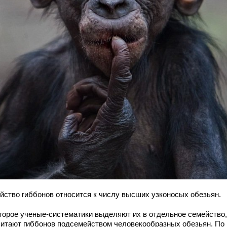
йство гиббонов относится к числу высших узконосых обезьян.
торое ученые-систематики выделяют их в отдельное семейство
читают гиббонов подсемейством человекообразных обезьян. По