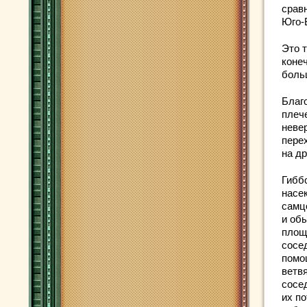
срав
Юго-
Это 
коне
боль
Благ
плеч
неве
пере
на др
Гибб
насе
самц
и об
площ
сосе
помо
ветв
сосед
их п