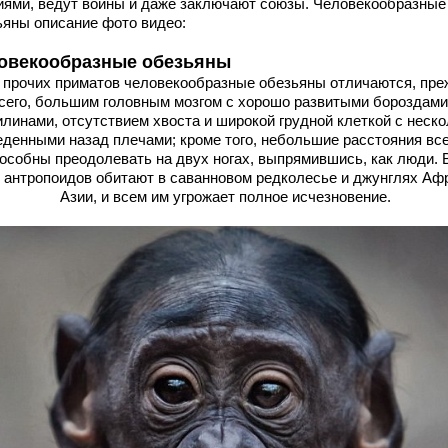
иями, ведут войны и даже заключают союзы. Человекообразные
ьяны описание фото видео:
овекообразные обезьяны
 прочих приматов человекообразные обезьяны отличаются, пре
сего, большим головным мозгом с хорошо развитыми бороздами
илинами, отсутствием хвоста и широкой грудной клеткой с неск
еденными назад плечами; кроме того, небольшие расстояния все
особны преодолевать на двух ногах, выпрямившись, как люди. 
 антропоидов обитают в саванновом редколесье и джунглях Аф
Азии, и всем им угрожает полное исчезновение.