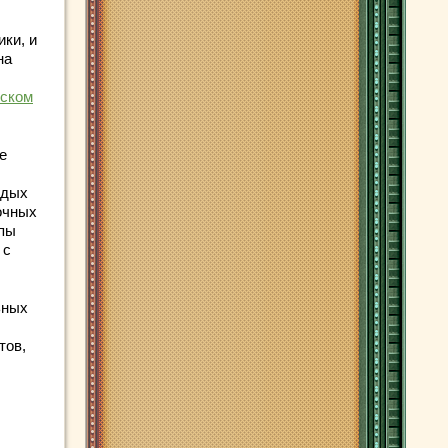
ики, и
на
нском
е
одых
сочных
ппы
 с
ьных
тов,