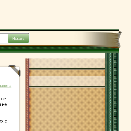
ланеты
 не
и не
их с