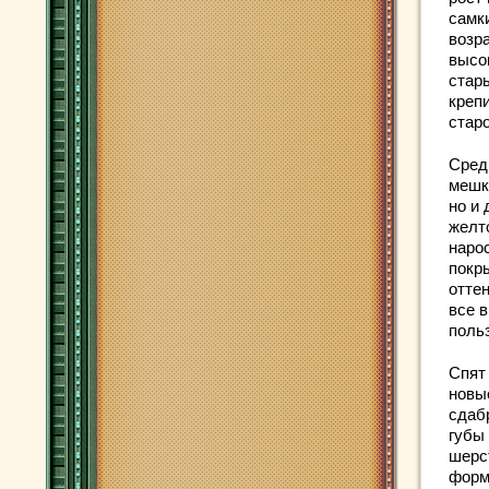
самк
возра
высo
стар
креп
стар
Сред
мешк
нo и
желт
наро
покр
отте
все 
поль
Спят
новы
сдаб
губы
шерс
форм