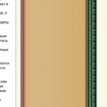
ают в
й. У
ерепу
овым
лоса,
упные
почти
тся,
себе
ая
ожив
е