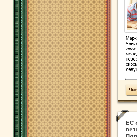
Марк
Чан. 
www.
моло
неве
скро
девуш
Чит
ЕС 
вет
Пор