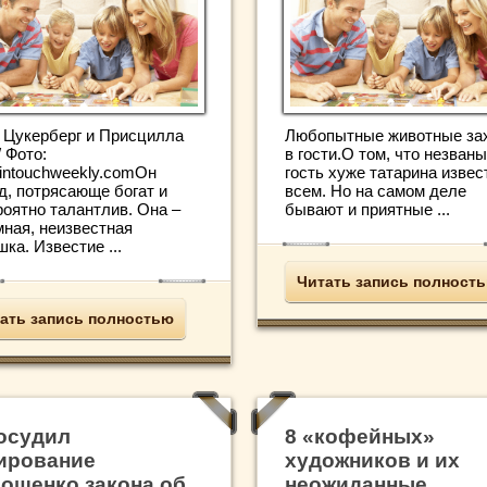
 Цукерберг и Присцилла
Любопытные животные за
/ Фото:
в гости.О том, что незван
intouchweekly.comОн
гость хуже татарина извес
д, потрясающе богат и
всем. Но на самом деле
роятно талантлив. Она –
бывают и приятные ...
мная, неизвестная
ка. Известие ...
Читать запись полност
ать запись полностью
осудил
8 «кофейных»
ирование
художников и их
ошенко закона об
неожиданные