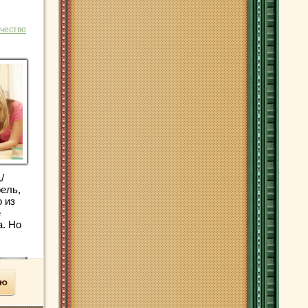
чество
/
рель,
о из
е
. Но
ью