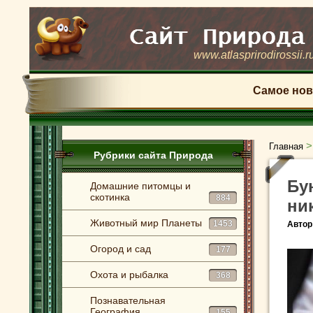
www.atlasprirodirossii.r
Самое нов
Главная
Рубрики сайта Природа
Бу
Домашние питомцы и
скотинка
884
ни
Животный мир Планеты
1453
Автор
Огород и сад
177
Охота и рыбалка
368
Познавательная
География
155