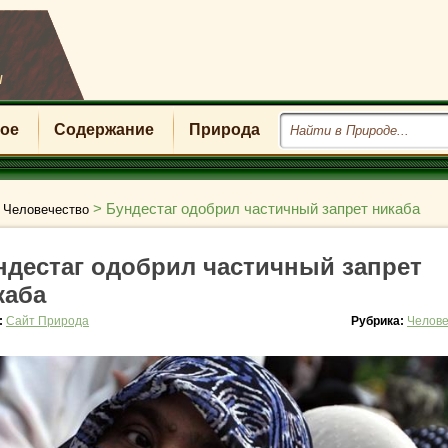
u
ое
Содержание
Природа
>
>
Бундестаг одобрил частичный запрет никаба
Человечество
ндестаг одобрил частичный запрет
каба
:
Сайт Природа
Рубрика:
Челове