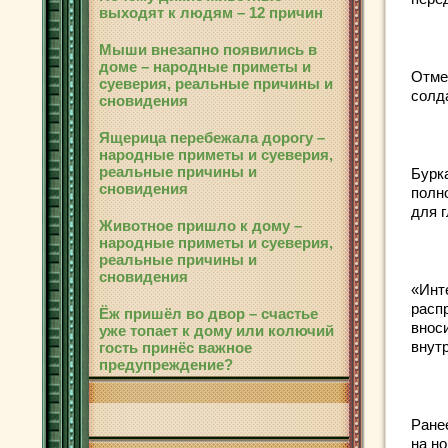
выходят к людям – 12 причин
Мыши внезапно появились в
доме – народные приметы и
Отме
суеверия, реальные причины и
солд
сновидения
Ящерица перебежала дорогу –
народные приметы и суеверия,
реальные причины и
Бурк
сновидения
полн
для г
Животное пришло к дому –
народные приметы и суеверия,
реальные причины и
сновидения
«Инте
расп
Ёж пришёл во двор – счастье
вноси
уже топает к дому или колючий
внут
гость принёс важное
предупреждение?
Ране
на н