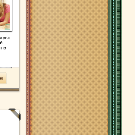
ходят
ый
тно
ью