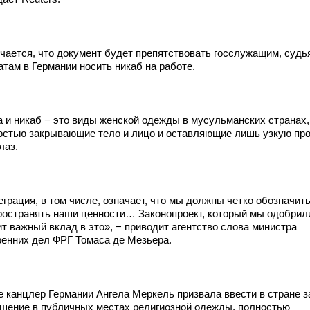
чается, что документ будет препятствовать госслужащим, судь
атам в Германии носить никаб на работе.
а и никаб − это виды женской одежды в мусульманских странах,
остью закрывающие тело и лицо и оставляющие лишь узкую пр
лаз.
грация, в том числе, означает, что мы должны четко обозначить
ространять наши ценности… Законопроект, который мы одобрил
т важный вклад в это», − приводит агентство слова министра
ренних дел ФРГ Томаса де Мезьера.
е канцлер Германии Ангела Меркель призвала ввести в стране з
ошение в публичных местах религиозной одежды, полностью