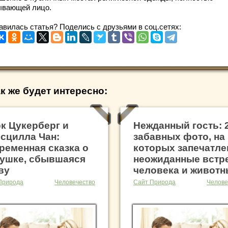
ывающей лицо.
авилась статья? Поделись с друзьями в соц.сетях:
к же будет интересно:
к Цукерберг и
Нежданный гость: 
сцилла Чан:
забавных фото, на
ременная сказка о
которых запечатл
ушке, сбывшаяся
неожиданные встр
ву
человека и живот
Природа
Человечество
Сайт Природа
Челове