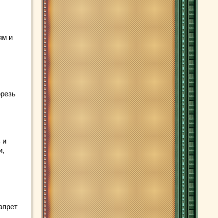
ям и
орезь
 и
и,
апрет