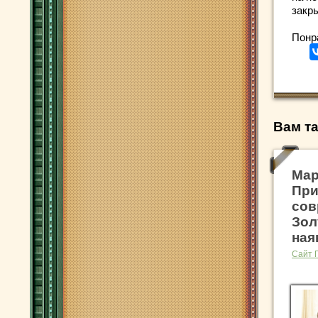
закр
Понр
Вам та
Мар
При
сов
Зол
ная
Сайт 