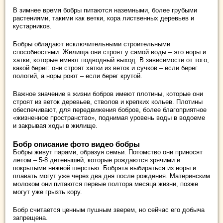
В зимнее время бобры питаются наземными, более грубыми
растениями, такими как ветки, кора лиственных деревьев и
кустарников.
Бобры обладают исключительными строительными
способностями. Жилища они строят у самой воды – это норы и
хатки, которые имеют подводный выход. В зависимости от того,
какой берег: они строят хатки из веток и сучков – если берег
пологий, а норы роют – если берег крутой.
Важное значение в жизни бобров имеют плотины, которые они
строят из веток деревьев, стволов и крепких кольев. Плотины
обеспечивают, для передвижения бобров, более благоприятное
«жизненное пространство», поднимая уровень воды в водоеме
и закрывая ходы в жилище.
Бобр описание фото видео бобры
Бобры живут парами, образуя семьи. Потомство они приносят
летом – 5-8 детенышей, которые рождаются зрячими и
покрытыми нежной шерстью. Бобрята выбираться из норы и
плавать могут уже через два дня после рождения. Материнским
молоком они питаются первые полтора месяца жизни, позже
могут уже грызть кору.
Бобр считается ценным пушным зверем, но сейчас его добыча
запрещена.