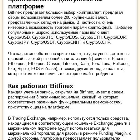
платформе
Bitfinex предлагает большой выбор криптовалют, предлагая
своим пользователям более 200 крупнейших валют,
представленных сегодня на рынке. В частности, очень
интересна возможность торговли парами крипто/фиат. Наиболее
популярные и широко используемые пары включают
Crypto/USD, Crypto/BTC, Crypto/EOS, Crypto/ETH, Crypto/EUR,
Crypto/JPY, Crypto/USDT, Crypto/CNHT и Crypto/XCHF.
Что касается собственно криптовалют, то доступны все токены
с самой высокой рыночной капитализацией (такие как Bitcoin,
Ethereum, Ethereum Classic, Litecoin, Dash, Terra Luna, Polkadot,
Iota, Ripple, EOS и Zcash), а также другие молодые валюты,
которые только появились в секторе онлайн-трейдинга.
Как работает Bitfinex
Каждая учетная запись, открытая на Bitfinex, имеет в своем
распоряжении 3 различных кошелька, каждый из которых
соответствует различным функциональным возможностям,
присутствующим на платформе.
В Trading Exchange, например, используются только средства,
находящиеся в соответствующем кошельке Exchange; деньги в
маржинальном портфеле будут использоваться для
маржинальной торговли; для работы в режиме Funding Margin, с
другой стороны, платформа предоставляет пользователю