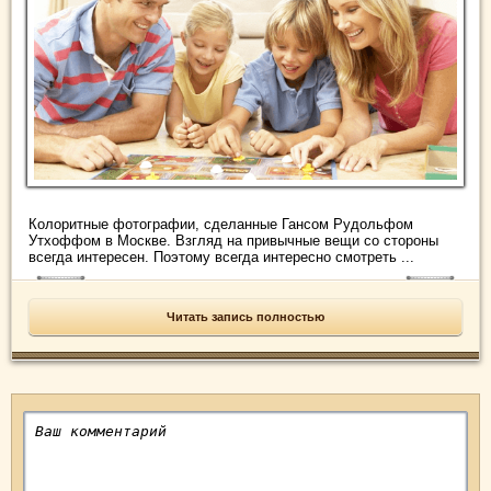
Колоритные фотографии, сделанные Гансом Рудольфом
Утхоффом в Москве. Взгляд на привычные вещи со стороны
всегда интересен. Поэтому всегда интересно смотреть ...
Читать запись полностью