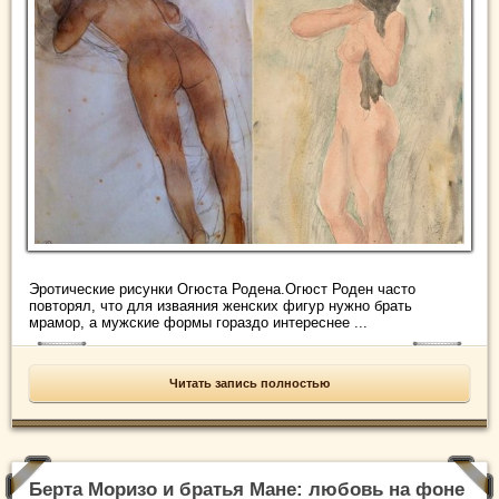
Эротические рисунки Огюста Родена.Огюст Роден часто
повторял, что для изваяния женских фигур нужно брать
мрамор, а мужские формы гораздо интереснее ...
Читать запись полностью
Берта Моризо и братья Мане: любовь на фоне