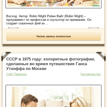
Восход. Автор: Robin Wight.Робин Вайт (Robin Wight) –
программист по профессии и скульптор по призванию. Он
создает сказочных фей из ...
Читать запись полностью
СССР в 1975 году: колоритные фотографии,
сделанные во время путешествия Ганса
Утхоффа по Москве
Сайт Природа
Человечество