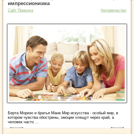
импрессионизма
Сайт Природа
Человечество
Берта Моризо и братья Мане.Мир искусства - особый мир, в
котором чувства обострены, эмоции хлещут через край, а
человек часто ...