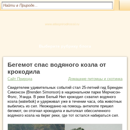
www.atlasprirodirossii.ru
Выберите рубрику блога
Бегемот спас водяного козла от
крокодила
Сайт Природа
Домашние питомцы и скотинка
Свидетелем удивительных событий стал 25-летний гид Бренден
Симонсон (Brenden Simonson) в национальном парке Мерчисон-
Фолс, Уганда. В реке Белый Нил крокодил схватил водяного
козла (waterbok) и удерживал уже в течении часа, оба животных
выбились из сил. Неожиданно на помощь антилопе пришел
бегемот, он отогнал крокодила и вытолкал обессиленного
водяного козла на берег реки, где тот остался набираться сил.