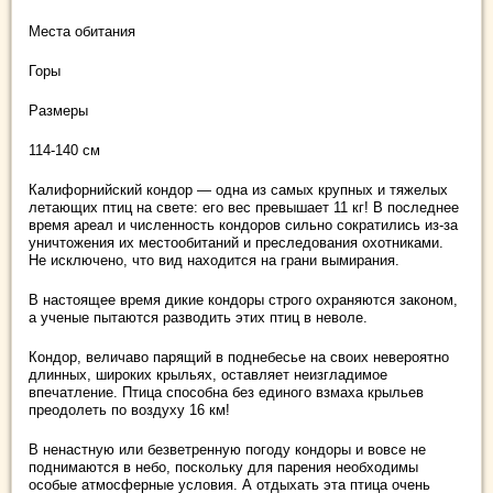
Места обитания
Горы
Размеры
114-140 см
Калифорнийский кондор — одна из самых крупных и тяжелых
летающих птиц на свете: его вес превышает 11 кг! В последнее
время ареал и численность кондоров сильно сократились из-за
уничтожения их местообитаний и преследования охотниками.
Не исключено, что вид находится на грани вымирания.
В настоящее время дикие кондоры строго охраняются законом,
а ученые пытаются разводить этих птиц в неволе.
Кондор, величаво парящий в поднебесье на своих невероятно
длинных, широких крыльях, оставляет неизгладимое
впечатление. Птица способна без единого взмаха крыльев
преодолеть по воздуху 16 км!
В ненастную или безветренную погоду кондоры и вовсе не
поднимаются в небо, поскольку для парения необходимы
особые атмосферные условия. А отдыхать эта птица очень