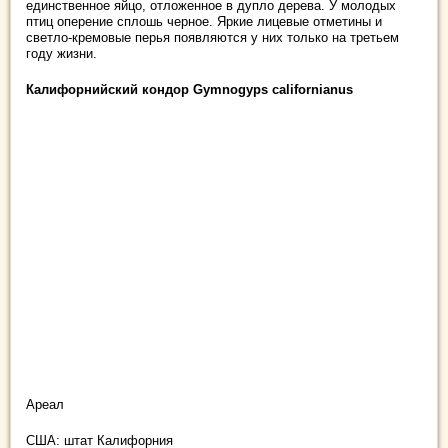
единственное яйцо, отложенное в дупло дерева. У молодых
птиц оперение сплошь черное. Яркие лицевые отметины и
светло-кремовые перья появляются у них только на третьем
году жизни.
Калифорнийский кондор Gymnogyps californianus
Ареал
США: штат Калифорния