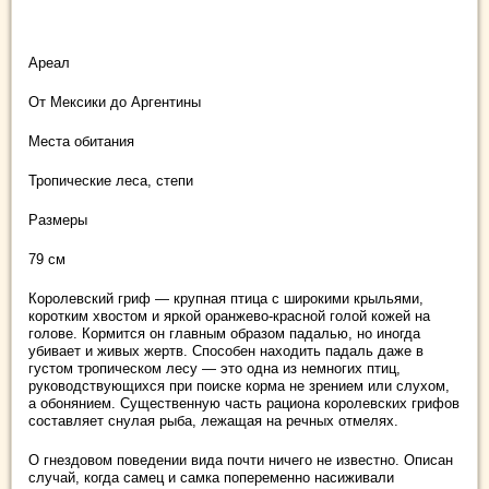
Ареал
От Мексики до Аргентины
Места обитания
Тропические леса, степи
Размеры
79 см
Королевский гриф — крупная птица с широкими крыльями,
коротким хвостом и яркой оранжево-красной голой кожей на
голове. Кормится он главным образом падалью, но иногда
убивает и живых жертв. Способен находить падаль даже в
густом тропическом лесу — это одна из немногих птиц,
руководствующихся при поиске корма не зрением или слухом,
а обонянием. Существенную часть рациона королевских грифов
составляет снулая рыба, лежащая на речных отмелях.
О гнездовом поведении вида почти ничего не известно. Описан
случай, когда самец и самка попеременно насиживали