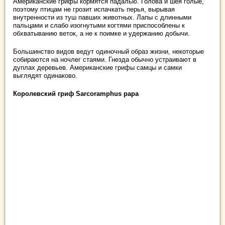
Американские грифы кормятся падалью. Голова и шея голые,
поэтому птицам не грозит испачкать перья, вырывая
внутренности из туш павших животных. Лапы с длинными
пальцами и слабо изогнутыми когтями приспособлены к
обхватыванию веток, а не к поимке и удержанию добычи.
Большинство видов ведут одиночный образ жизни, некоторые
собираются на ночлег стаями. Гнезда обычно устраивают в
дуплах деревьев. Американские грифы самцы и самки
выглядят одинаково.
Королевский гриф Sarcoramphus papa