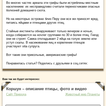
Во многих частях ареала эти грифы были истреблены местным
населением: их несправедливо считали переносчиками опасных
болезней домашнего скота.
Но на некоторых островах близ Перу они все же приносят вред,
питаясь яйцами и птенцами других птиц.
Стайные инстинкты обнаруживают только вечером и ночью,
когда собираются на ночлег группами по 30 и более птиц. Гнезд
они не строят. Самка откладывает 2 яйца на голую землю или
уступ скалы. В насиживании яиц и кормлении птенцов
участвуют оба супруга.
Вот такие они прикольные, американские грифы!
Понравилась статья? Поделись с друзьями в соц.сетях:
Вам так же будет интересно:
Коршун – описание птицы, фото и видео
Сайт Природа
Животный мир Планеты