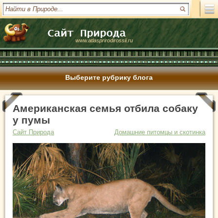
www.atlasprirodirossii.ru
Выберите рубрику блога
Американская семья отбила собаку
у пумы
Сайт Природа
Домашние питомцы и скотинка