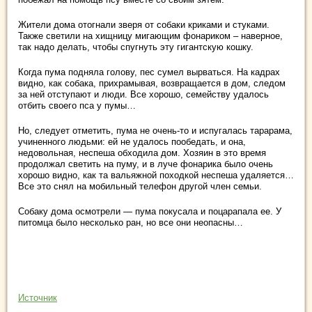
Жители дома отогнали зверя от собаки криками и стуками.
Также светили на хищницу мигающим фонариком – наверное,
так надо делать, чтобы спугнуть эту гигантскую кошку.
Когда пума подняла голову, пес сумел вырваться. На кадрах
видно, как собака, прихрамывая, возвращается в дом, следом
за ней отступают и люди. Все хорошо, семейству удалось
отбить своего пса у пумы…
Но, следует отметить, пума не очень-то и испугалась тарарама,
учиненного людьми: ей не удалось пообедать, и она,
недовольная, неспеша обходила дом. Хозяин в это время
продолжал светить на пуму, и в луче фонарика было очень
хорошо видно, как та вальяжной походкой неспеша удаляется…
Все это снял на мобильный телефон другой член семьи.
Собаку дома осмотрели — пума покусала и поцарапала ее. У
питомца было несколько ран, но все они неопасны…
Источник