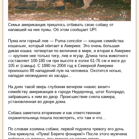
Семье американцев пришлось отбивать свою собаку от
напавшей на нее пумы. Об этом сообщает UPI.
Пума или горный лев — Puma concolor — хищник семейства
кошачьих, который обитает в Америке. Это очень большая
дикая кошка: четвертая по величине в мире, и вторая в Америке
— крупнее нее только тигр, лев и ягуар. Длина тела животного
составляет 100-180 см при высоте в холке 61-76 см и весе до
105 кг (самцы). С 1890 по 2004 год в Северной Америке
произошло 88 нападений пум на человека. Охотится ночью,
нападая неожиданно из засады…
На днях такой зверь глубоким вечером «нанес визит»
семейству американцев в городе Недерленд, штат Колорадо,
забравшись к ним во двор. Происшествие сняла камера,
установленная во дворе дома.
Собака заметила вторжение и как ответственная
охранительница пошла посмотреть, кто там и что…
По словам хозяина собаки, первой подняла тревогу его дочь.
Она крикнула: «Пума! Берите фонарик!» После этого мужчина
побежал на помощь псу вместе со своим зятем.