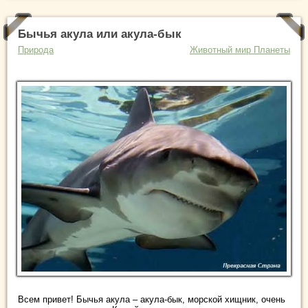
Бычья акула или акула-бык
Природа
Животный мир Планеты
Всем привет! Бычья акула – акула-бык, морской хищник, очень