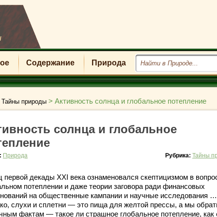
u
ое
Содержание
Природа
>
>
Активность солнца и глобальное потепление
Тайны природы
тивность солнца и глобальное
тепление
:
Природа
Рубрика:
Тайны п
ц первой декады XXI века ознаменовался скептицизмом в вопро
альном потеплении и даже теории заговора ради финансовых
гнований на общественные кампании и научные исследования …
ко, слухи и сплетни — это пища для желтой прессы, а мы обра
учным фактам — такое ли страшное глобальное потепление, как 