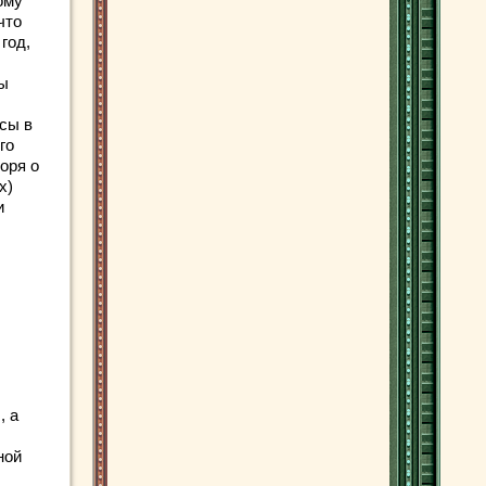
ому
что
год,
ты
сы в
го
воря о
х)
и
, а
ной