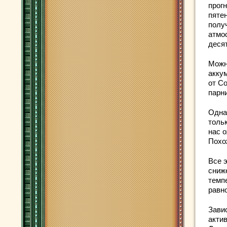
прогн
пяте
получ
атмо
деся
Можн
акку
от С
парн
Одна
тольк
нас 
Похо
Все 
сниж
темп
равн
Зави
акти