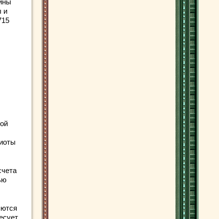
ины
ы и
715
ной
биоты
счета
ью
яются
есует