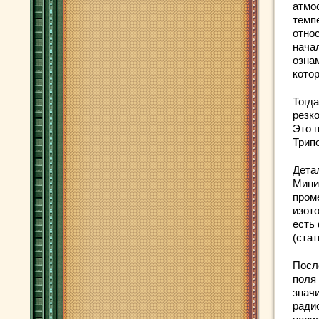
атмо
темпе
отно
начал
озна
котор
Тогда
резк
Это 
Трип
Дета
Мини
пром
изото
есть
(стат
Посл
поля
знач
ради