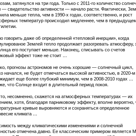
озам, затянулся на три года. Только с 2011-го количество солн
н — свидетельство активности — начало расти. Фактически, Зе
ила меньше тепла, чем в 1990-х годах, соответственно, и рост
сферных температур происходил медленнее, чем в предыдуще
тилетии.
о говорить даже об определенной «тепловой инерции», когда
мулированое Землей тепло продолжает разогревать атмосферу, 
олнца его поступает меньше. Наконец, списывать со счетов
иковый эффект тоже не стоит …
ко, прогнозы астрономов не очень хорошие — солнечный цикл,
о начался, не будет отмечаться высокой активностью, в 2020-м
ожидает еще более глубокий минимум, чем в 2008-2010 годах …
же, что Солнце входит в длительный период покоя.
это, несомненно, скажется на атмосферных температурах — их
ением, хотя, благодаря парниковому эффекту, вполне вероятно, 
ературные кривые выровняются и сохраняться определенное
овесие климата …
симость между климатическими изменениями и солнечной
вностью отмечена давно. Ее классическим примером является 