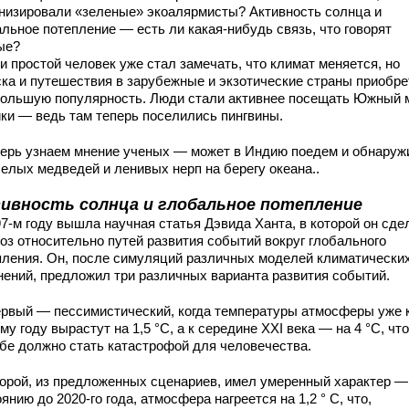
низировали «зеленые» экоалярмисты? Активность солнца и
льное потепление — есть ли какая-нибудь связь, что говорят
ные?
и простой человек уже стал замечать, что климат меняется, но
ска и путешествия в зарубежные и экзотические страны приобр
большую популярность. Люди стали активнее посещать Южный
ки — ведь там теперь поселились пингвины.
перь узнаем мнение ученых — может в Индию поедем и обнаруж
белых медведей и ленивых нерп на берегу океана..
ивность солнца и глобальное потепление
97-м году вышла научная статья Дэвида Ханта, в которой он сде
ноз относительно путей развития событий вокруг глобального
пления. Он, после симуляций различных моделей климатически
нений, предложил три различных варианта развития событий.
рвый — пессимистический, когда температуры атмосферы уже 
му году вырастут на 1,5 °С, а к середине XXI века — на 4 °С, чт
ебе должно стать катастрофой для человечества.
орой, из предложенных сценариев, имел умеренный характер —
янию до 2020-го года, атмосфера нагреется на 1,2 ° С, что,