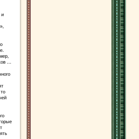
 и
»,
то
е.
мер,
ков …
чного
ят
 то
чей
го
оторые
т
лять