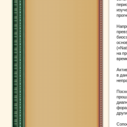
пери
изуч
прог
Напр
прев
биос
осно
(«Na
на пр
време
Акти
в да
непр
Поск
прош
диаг
фора
други
Сопо