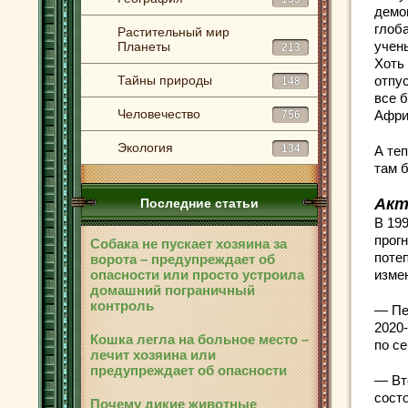
демо
глоба
Растительный мир
уче
Планеты
213
Хоть 
Тайны природы
отпу
148
все 
Человечество
Афри
756
Экология
134
А те
там 
Акт
Последние статьи
В 19
прог
Собака не пускает хозяина за
поте
ворота – предупреждает об
опасности или просто устроила
изме
домашний пограничный
контроль
— Пе
2020-
Кошка легла на больное место –
по с
лечит хозяина или
предупреждает об опасности
— Вт
состо
Почему дикие животные