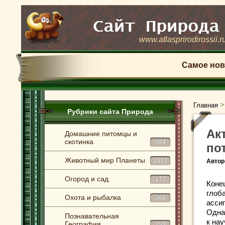
www.atlasprirodirossii.r
Самое нов
Главная
Рубрики сайта Природа
Ак
Домашние питомцы и
скотинка
884
по
Животный мир Планеты
1453
Автор
Огород и сад
177
Коне
глоб
Охота и рыбалка
368
асси
Одна
Познавательная
к на
География
155