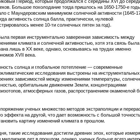
иковый Период, который продолжался с середины XVI до серед
веков. Большое похолодание тогда пришлось на 1650-1750-е год
ало с Маундеровским минимумом солнечной активности (1645-1
когда активность солнца балла, практически, нулевой
стрировалось менее 10-ти солнечных пятен за год).
была первая инструментально заверенная зависимость между
нениями климата и солнечной активностью, хотя эта связь была
зана лишь в ХХ веке, однако, основываясь на трудах именно
номов XVII века.
вность солнца и глобальное потепление — современные
оклиматические исследования выстроены на инструментальных
рениях зависимостей между изменениями температуры, солнеч
вностью, орбитальным движением Земли, концентрациями
оизотопов, атмосферных газов, распространением окаменелой 
споряжении ученых множество методов экстраполяции и перера
го эффекта на другой, что дает возможность с большой точност
тановить картину изменений климата в прошлом.
дня, такие исследования достигли древних эпох, которые измер
н миллионов лет в прошлом, однако, ученых больше всего интер