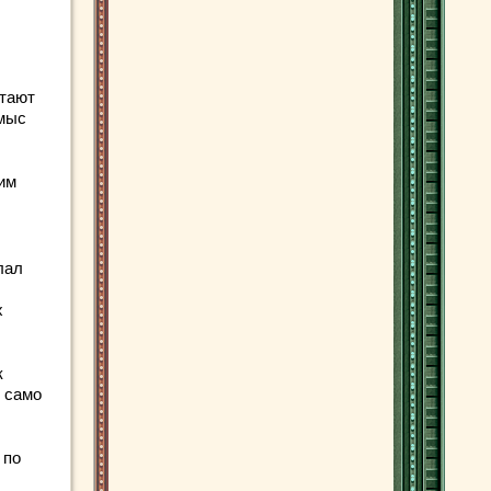
етают
 мыс
им
лал
х
к
о само
 по