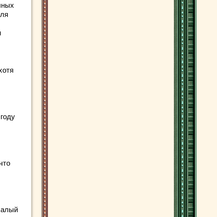
ечных
мля
м
хотя
 году
что
Малый