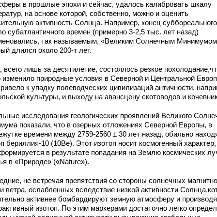
сферы в прошлые эпохи и сейчас, удалось калибровать шкалу
ратур, на основе которой, собственно, можно и оценить
сительную активность Солнца. Например, конец суббореального
о субатлантичного времен (примерно 3-2,5 тыс. лет назад)
меновались, так называемым, «Великим Солнечным Минимумом
ый длился около 200-т лет.
, всего лишь за десятилетие, состоялось резкое похолодание,ч
о изменило природные условия в Северной и Центральной Европ
привело к упадку полеводческих цивилизаций античности, напри
ольской культуры, и выходу на авансцену скотоводов и кочевни
льные исследования геологических проявлений Великого Солне
мума показали, что в озерных отложениях Северной Европы, в
ежутке времени между 2759-2560 ± 30 лет назад, обильно наход
п бериллия-10 (10Ве). Этот изотоп носит космогенный характер,
 формируется в результате попадания на Землю космических лу
ья в «Природе» («Nature»).
едние, не встречая препятствия со стороны солнечных магнитно
 и ветра, ослабленных вследствие низкой активности Солнца,к
ительно активнее бомбардируют земную атмосферу и производя
оактивный изотоп. По этим маркерами достаточно легко опреде