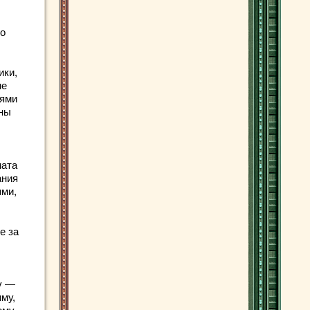
го
ики,
не
иями
аны
мата
ания
ями,
е за
у —
му,