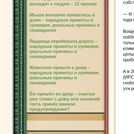
собс
выходят к людям – 12 причин
— И 
Мыши внезапно появились в
года
доме – народные приметы и
суеверия, реальные причины и
сновидения
Воор
лобб
Ящерица перебежала дорогу –
толь
народные приметы и суеверия,
клим
реальные причины и
целы
сновидения
проб
Животное пришло к дому –
А в 
народные приметы и суеверия,
(ИРС
реальные причины и
сновидения
глоб
эти 
Ёж пришёл во двор – счастье
уже топает к дому или колючий
гость принёс важное
предупреждение?