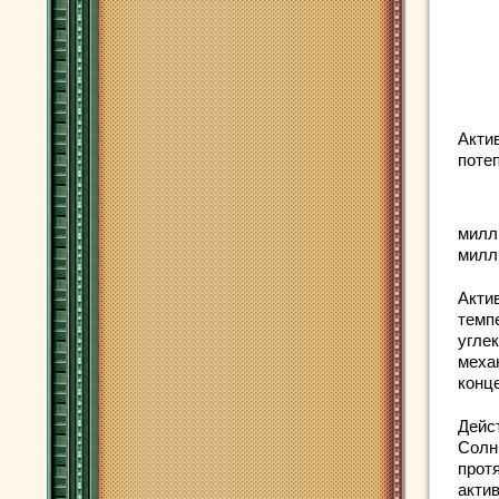
Акти
поте
милли
милли
Акти
темп
угле
меха
конц
Дейс
Солнц
прот
актив