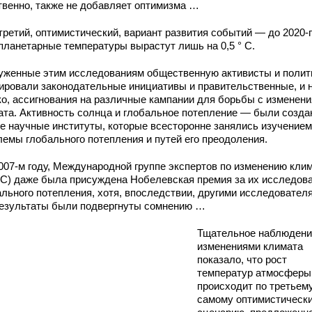
твенно, также не добавляет оптимизма …
третий, оптимистический, вариант развития событий — до 2020-
 планетарные температуры вырастут лишь на 0,5 ° С.
уженные этим исследованиям общественную активисты и полит
ировали законодательные инициативы и правительственные, и 
ко, ассигнования на различные кампании для борьбы с изменен
ата. Активность солнца и глобальное потепление — были созд
е научные институты, которые всесторонне занялись изучением
лемы глобального потепления и путей его преодоления.
2007-м году, Международной группе экспертов по изменению кли
С) даже была присуждена Нобелевская премия за их исследов
ального потепления, хотя, впоследствии, другими исследовател
результаты были подвергнуты сомнению …
Тщательное наблюдени
изменениями климата
показало, что рост
температур атмосферы
происходит по третьем
самому оптимистически