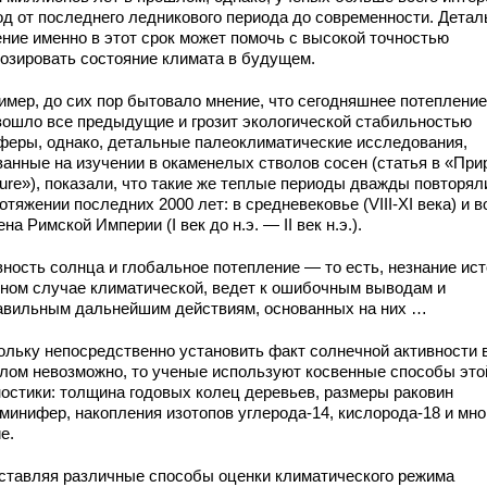
од от последнего ледникового периода до современности. Детал
ение именно в этот срок может помочь с высокой точностью
нозировать состояние климата в будущем.
имер, до сих пор бытовало мнение, что сегодняшнее потепление
зошло все предыдущие и грозит экологической стабильностью
феры, однако, детальные палеоклиматические исследования,
ванные на изучении в окаменелых стволов сосен (статья в «При
ture»), показали, что такие же теплые периоды дважды повторял
отяжении последних 2000 лет: в средневековье (VIII-XI века) и в
на Римской Империи (I век до н.э. — II век н.э.).
вность солнца и глобальное потепление — то есть, незнание ист
нном случае климатической, ведет к ошибочным выводам и
авильным дальнейшим действиям, основанных на них …
ольку непосредственно установить факт солнечной активности 
лом невозможно, то ученые используют косвенные способы это
ностики: толщина годовых колец деревьев, размеры раковин
минифер, накопления изотопов углерода-14, кислорода-18 и мно
е.
ставляя различные способы оценки климатического режима