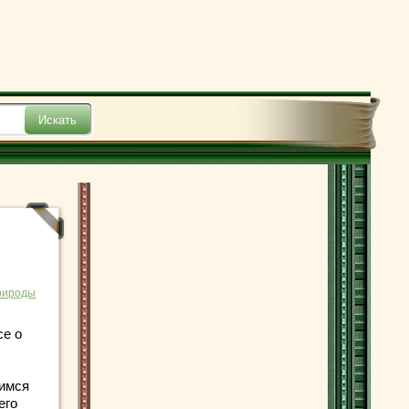
рироды
се о
тимся
его