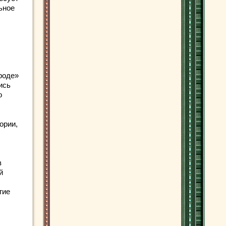
ьное
роде»
ись
о
ории,
в
й
гие