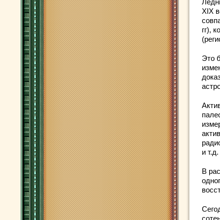
Ледн
XIX 
совп
гг), 
(реги
Это 
изме
дока
астро
Акти
пале
изме
акти
ради
и т.д.
В ра
одно
восс
Сего
соте