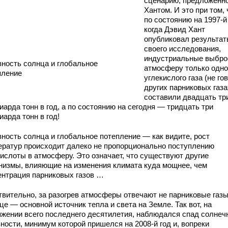
сценарию, предложенн
Хантом. И это при том, 
по состоянию на 1997-й 
когда Дэвид Хант
опубликовал результа
своего исследования,
индустриальные выбро
вность солнца и глобальное
атмосферу только одно
пление
углекислого газа (не го
других парниковых газа
составили двадцать тр
арда тонн в год, а по состоянию на сегодня — тридцать три
арда тонн в год!
вность солнца и глобальное потепление — как видите, рост
ератур происходит далеко не пропорционально поступлению
кислоты в атмосферу. Это означает, что существуют другие
низмы, влияющие на изменения климата куда мощнее, чем
ентрация парниковых газов …
твительно, за разогрев атмосферы отвечают не парниковые газы
е — основной источник тепла и света на Земле. Так вот, на
яжении всего последнего десятилетия, наблюдался спад солнеч
ности, минимум которой пришелся на 2008-й год и, вопреки