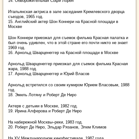
14. Обворожительная Софи Лорен
Итальянская актриса в зале заседания Кремлевского дворца
съездов, 1965 год.
15. Английский актер Шон Коннери на Красной площади в
Москве
Шон Коннери приезжал для съемок фильма Красная палатка и
был очень удивлен, что в этой стране его почти никто не знает
1969 год.
16. Арнольд Шварценеггер на Красной площади в Москве
Арнольд Шварценеггер приезжал для съемок фильма Красная
жара, 1988 год.
17. Арнольд Шварценеггер и Юрий Власов
Арнольд встретился со своим кумиром Юрием Власовым, 1988
год.
18. Эмиль Лотяну и Роберт Де Ниро
Актерв с детьми в Москве, 1982 год.
19. Ирина Алферова и Роберт Де Ниро
На набережной Москвы–реки, 1983 год.
20. Роберт Де Ниро, Эльдар Рязанов, Элем Климов
На XV Международном кинофестивале, 1987 года.