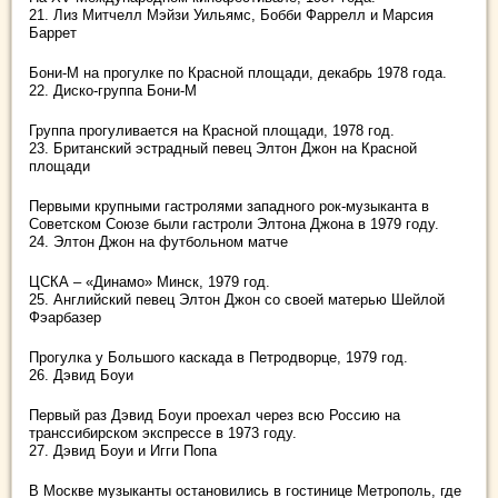
21. Лиз Митчелл Мэйзи Уильямс, Бобби Фаррелл и Марсия
Баррет
Бони-М на прогулке по Красной площади, декабрь 1978 года.
22. Диско-группа Бони-М
Группа прогуливается на Красной площади, 1978 год.
23. Британский эстрадный певец Элтон Джон на Красной
площади
Первыми крупными гастролями западного рок-музыканта в
Советском Союзе были гастроли Элтона Джона в 1979 году.
24. Элтон Джон на футбольном матче
ЦСКА – «Динамо» Минск, 1979 год.
25. Английский певец Элтон Джон со своей матерью Шейлой
Фэарбазер
Прогулка у Большого каскада в Петродворце, 1979 год.
26. Дэвид Боуи
Первый раз Дэвид Боуи проехал через всю Россию на
транссибирском экспрессе в 1973 году.
27. Дэвид Боуи и Игги Попа
В Москве музыканты остановились в гостинице Метрополь, где