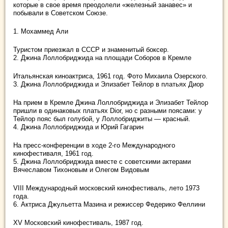
которые в свое время преодолели «железный занавес» и
побывали в Советском Союзе.
1. Мохаммед Али
Туристом приезжал в СССР и знаменитый боксер.
2. Джина Лоллобриджида на площади Соборов в Кремле
Итальянская киноактриса, 1961 год. Фото Михаила Озерского.
3. Джина Лоллобриджида и Элизабет Тейлор в платьях Диор
На прием в Кремле Джина Лоллобриджида и Элизабет Тейлор
пришли в одинаковых платьях Dior, но с разными поясами: у
Тейлор пояс был голубой, у Лоллобриджиты — красный.
4. Джина Лоллобриджида и Юрий Гагарин
На пресс-конференции в ходе 2-го Международного
кинофестиваля, 1961 год.
5. Джина Лоллобриджида вместе с советскими актерами
Вячеславом Тихоновым и Олегом Видовым
VIII Международный московский кинофестиваль, лето 1973
года.
6. Актриса Джульетта Мазина и режиссер Федерико Феллини
XV Московский кинофестиваль, 1987 год.