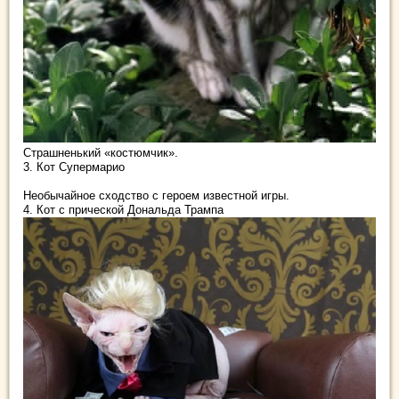
Страшненький «костюмчик».
3. Кот Супермарио
Необычайное сходство с героем известной игры.
4. Кот с прической Дональда Трампа