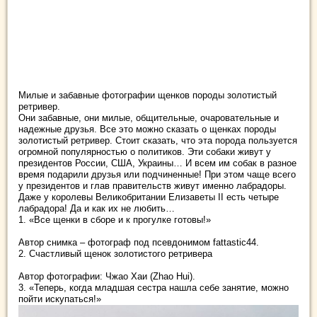
Милые и забавные фотографии щенков породы золотистый
ретривер.
Они забавные, они милые, общительные, очаровательные и
надежные друзья. Все это можно сказать о щенках породы
золотистый ретривер. Стоит сказать, что эта порода пользуется
огромной популярностью о политиков.
Эти собаки живут у
президентов России, США, Украины… И всем им собак в разное
время подарили друзья или подчиненные! При этом чаще всего
у президентов и глав правительств живут именно лабрадоры.
Даже у королевы Великобритании Елизаветы II есть четыре
лабрадора! Да и как их не любить…
1. «Все щенки в сборе и к прогулке готовы!»
Автор снимка – фотограф под псевдонимом fattastic44.
2. Счастливый щенок золотистого ретривера
Автор фотографии: Чжао Хаи (Zhao Hui).
3. «Теперь, когда младшая сестра нашла себе занятие, можно
пойти искупаться!»