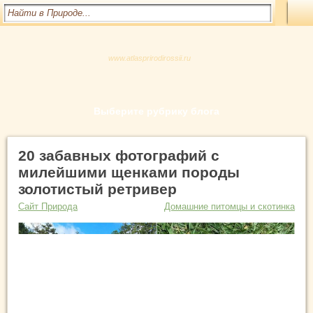
www.atlasprirodirossii.ru
Выберите рубрику блога
20 забавных фотографий с
милейшими щенками породы
золотистый ретривер
Сайт Природа
Домашние питомцы и скотинка