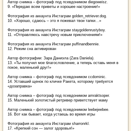
Автор снимка – фотограф под псевдонимом diegoweisz.
9. «Передаю всем приветы и хорошее настроение!»
Фотография из аккаунта Инстаграм golden_retriever.dog.
10. «Хорошо, сдаюсь – это я пожевал твои тапки…»
Фотография из аккаунта Инстаграм staygoldenrustyboy.
11. «Отправляюсь навстречу новым приключениям!»
Фотография из аккаунта Инстаграм puffinandbennie.
12. Режим сна активирован
Автор фотографии: Зара Даниэла (Zara Daniela).
13. «Ты получил мое благословление, а теперь оставь меня в
покое, маленький друг!»
Автор снимка – фотограф под псевдонимом ccdominic.
14. Уставший щенок по кличке Ракета, которому требуется
«дозаправка»
Автор снимка – фотограф под псевдонимом amraktsoper.
15. Маленький золотистый ретривер приветствует маму
Автор снимка – фотограф под псевдонимом leebejeebee.
16. Вот как бывает, когда устаешь во время игры
Фотография из аккаунта Инстаграм sharronrkl.
17. «Крепкий сон — залог здоровья!»