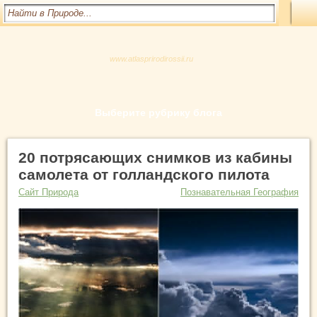
www.atlasprirodirossii.ru
Выберите рубрику блога
20 потрясающих снимков из кабины
самолета от голландского пилота
Сайт Природа
Познавательная География