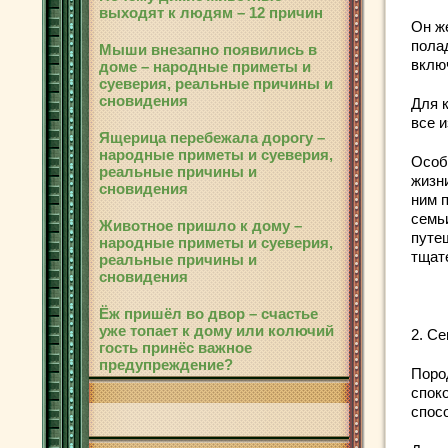
выходят к людям – 12 причин
Он ж
пола
Мыши внезапно появились в
вклю
доме – народные приметы и
суеверия, реальные причины и
сновидения
Для 
все 
Ящерица перебежала дорогу –
народные приметы и суеверия,
Особ
реальные причины и
жизн
сновидения
ним п
семьи
Животное пришло к дому –
путе
народные приметы и суеверия,
тщат
реальные причины и
сновидения
Ёж пришёл во двор – счастье
уже топает к дому или колючий
2. С
гость принёс важное
предупреждение?
Поро
спок
спос