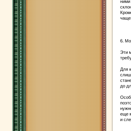
ними
скло
Кром
чаще
6. М
Эти 
треб
Для к
слиш
стан
до д
Особ
поэт
нужн
еще 
и сле