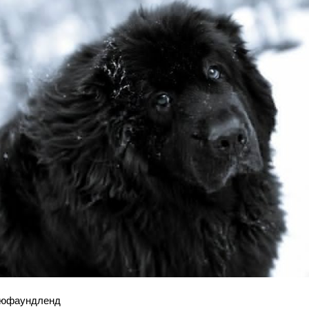
ьюфаундленд