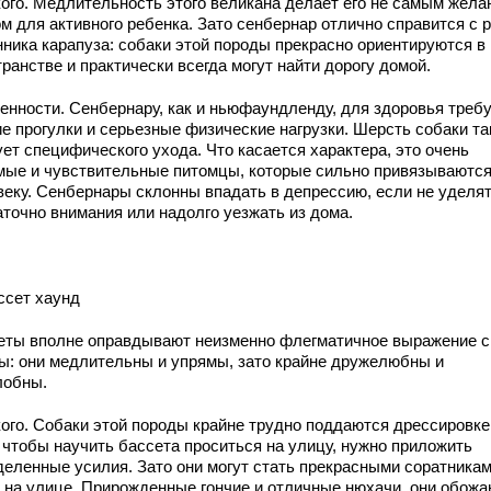
кого. Медлительность этого великана делает его не самым жел
ом для активного ребенка. Зато сенбернар отлично справится с 
нника карапуза: собаки этой породы прекрасно ориентируются в
ранстве и практически всегда могут найти дорогу домой.
енности. Сенбернару, как и ньюфаундленду, для здоровья треб
ие прогулки и серьезные физические нагрузки. Шерсть собаки т
ет специфического ухода. Что касается характера, это очень
мые и чувствительные питомцы, которые сильно привязываются
веку. Сенбернары склонны впадать в депрессию, если не уделя
аточно внимания или надолго уезжать из дома.
ссет хаунд
еты вполне оправдывают неизменно флегматичное выражение с
ы: они медлительны и упрямы, зато крайне дружелюбны и
лобны.
кого. Собаки этой породы крайне трудно поддаются дрессировке
 чтобы научить бассета проситься на улицу, нужно приложить
деленные усилия. Зато они могут стать прекрасными соратникам
х на улице. Прирожденные гончие и отличные нюхачи, они обожа