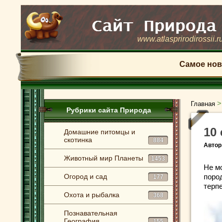
www.atlasprirodirossii.r
Самое нов
Главная
Рубрики сайта Природа
10
Домашние питомцы и
скотинка
884
Автор
Животный мир Планеты
1453
Не м
Огород и сад
поро
177
терп
Охота и рыбалка
368
Познавательная
География
155