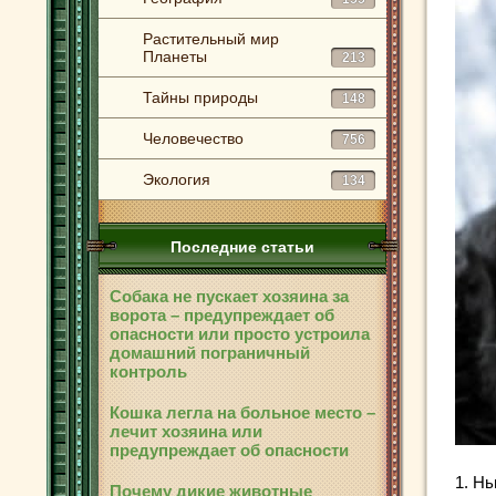
Растительный мир
Планеты
213
Тайны природы
148
Человечество
756
Экология
134
Последние статьи
Собака не пускает хозяина за
ворота – предупреждает об
опасности или просто устроила
домашний пограничный
контроль
Кошка легла на больное место –
лечит хозяина или
предупреждает об опасности
1. Н
Почему дикие животные