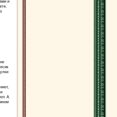
ами и
ете.
о
 не
песик
гулки
няют,
ки
от. А
яином