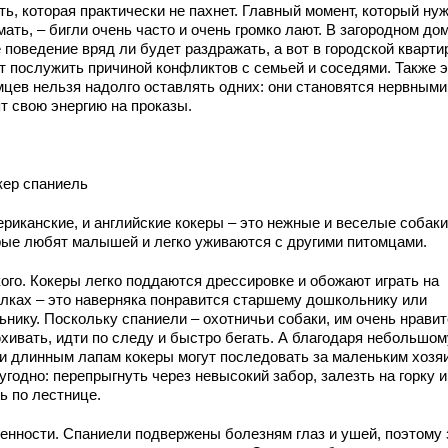
ь, которая практически не пахнет. Главный момент, который ну
ать, – бигли очень часто и очень громко лают. В загородном до
 поведение вряд ли будет раздражать, а вот в городской кварти
т послужить причиной конфликтов с семьей и соседями. Также 
мцев нельзя надолго оставлять одних: они становятся нервными
т свою энергию на проказы.
кер спаниель
ериканские, и английские кокеры – это нежные и веселые собаки
рые любят малышей и легко уживаются с другими питомцами.
кого. Кокеры легко поддаются дрессировке и обожают играть на
улках – это наверняка понравится старшему дошкольнику или
ьнику. Поскольку спаниели – охотничьи собаки, им очень нрави
хивать, идти по следу и быстро бегать. А благодаря небольшом
 и длинным лапам кокеры могут последовать за маленьким хозя
угодно: перепрыгнуть через невысокий забор, залезть на горку и
ь по лестнице.
енности. Спаниели подвержены болезням глаз и ушей, поэтому 