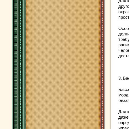
Для 
друг
охра
прост
Особ
долг
требу
рани
чело
дост
3. Ба
Басс
морд
безз
Для 
даже
опре
игра