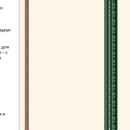
но
ерпит
а для
 – с
м
м и