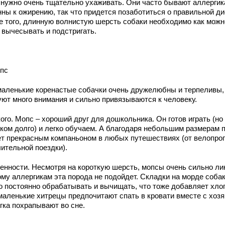
 нужно очень тщательно ухаживать. Они часто бывают аллергик
нны к ожирению, так что придется позаботиться о правильной ди
е того, длинную волнистую шерсть собаки необходимо как можн
 вычесывать и подстригать.
опс
маленькие коренастые собачки очень дружелюбны и терпеливы,
уют много внимания и сильно привязываются к человеку.
ого. Мопс – хороший друг для дошкольника. Он готов играть (но
ком долго) и легко обучаем. А благодаря небольшим размерам 
ет прекрасным компаньоном в любых путешествиях (от велопро
лительной поездки).
енности. Несмотря на короткую шерсть, мопсы очень сильно ли
ому аллергикам эта порода не подойдет. Складки на морде соба
о постоянно обрабатывать и вычищать, что тоже добавляет хлоп
маленькие хитрецы предпочитают спать в кровати вместе с хоз
гка похрапывают во сне.