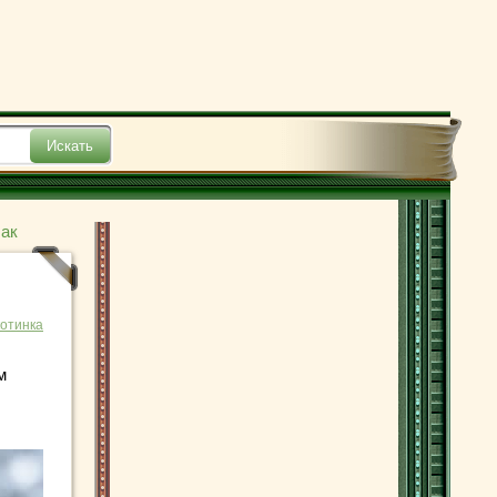
ак
отинка
м