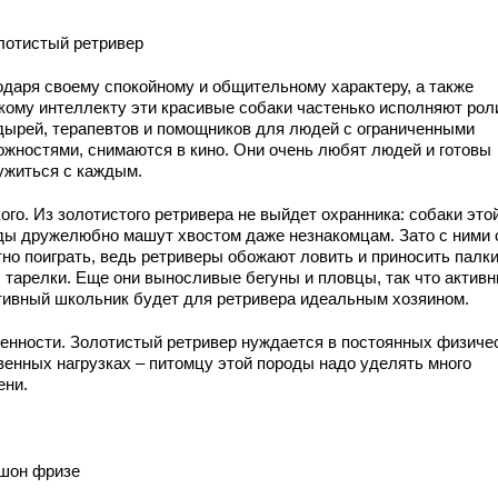
олотистый ретривер
одаря своему спокойному и общительному характеру, а также
кому интеллекту эти красивые собаки частенько исполняют рол
дырей, терапевтов и помощников для людей с ограниченными
ожностями, снимаются в кино. Они очень любят людей и готовы
ужиться с каждым.
ого. Из золотистого ретривера не выйдет охранника: собаки это
ды дружелюбно машут хвостом даже незнакомцам. Зато с ними 
тно поиграть, ведь ретриверы обожают ловить и приносить палки
, тарелки. Еще они выносливые бегуны и пловцы, так что активн
тивный школьник будет для ретривера идеальным хозяином.
енности. Золотистый ретривер нуждается в постоянных физиче
венных нагрузках – питомцу этой породы надо уделять много
ени.
ишон фризе