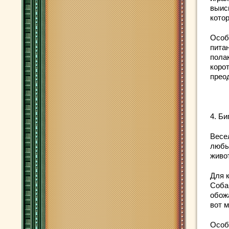
выис
кото
Особ
пита
полак
коро
прео
4. Би
Весе
любы
живо
Для 
Собак
обожа
вот 
Особ