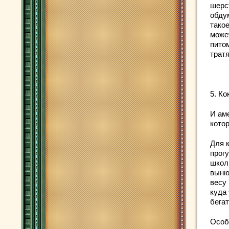
шерст
обдум
такое
може
пито
тратя
5. Ко
И ам
кото
Для 
прог
школ
выню
весу
куда 
бегат
Особ