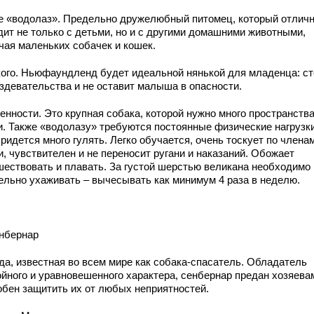
е «водолаз». Предельно дружелюбный питомец, который отлич
дит не только с детьми, но и с другими домашними животными,
чая маленьких собачек и кошек.
кого. Ньюфаундленд будет идеальной нянькой для младенца: ст
издевательства и не оставит малыша в опасности.
енности. Это крупная собака, которой нужно много пространств
и. Также «водолазу» требуются постоянные физические нагрузки
ридется много гулять. Легко обучается, очень тоскует по члена
, чувствителен и не переносит ругани и наказаний. Обожает
шествовать и плавать. За густой шерстью великана необходимо
ельно ухаживать – вычесывать как минимум 4 раза в неделю.
енбернар
да, известная во всем мире как собака-спасатель. Обладатель
ойного и уравновешенного характера, сенбернар предан хозяева
обен защитить их от любых неприятностей.