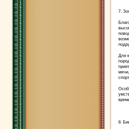
7. З
Благ
высо
пово
возм
подр
Для к
поро
прия
мячи
спор
Особ
умст
врем
8. Б