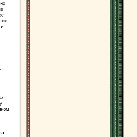
жно
ме
ре
этих
 и
,
тся
у
ином
за