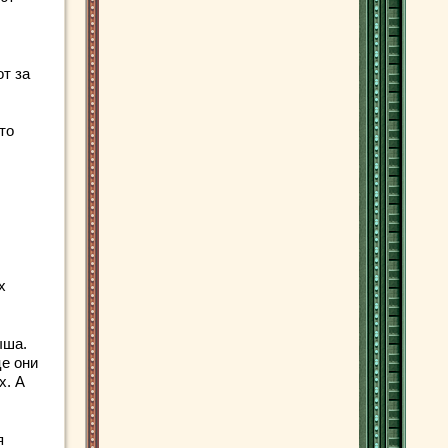
от за
то
х
ыша.
це они
х. А
я