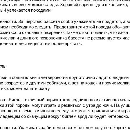
кивать всевозможные следы. Хороший вариант для школьника,
рый увлекается походами.
енности. За шерстью бассета особо ухаживать не придется, а в
нием необходимо следить. Представители этой породы обожают
омиться и склонны к ожирению. Также стоит помнить, что из-за
тких лап и длинного позвоночника бассету не рекомендуется час
долевать лестницы и тем более прыгать.
гль
лый и общительный четвероногий друг отлично ладит с людьми
х возрастов и другими собаками, а вот на кошек и прочих мелки
тных может начать охоту.
кого. Бигль – отличный вариант для подвижного и активного мал
и этой породы могут играть и резвиться с утра до ночи. На ули
ют копать землю и идти по следу, что может пригодиться в игра
младенцам со скачущим вокруг биглем вряд ли будет интересно.
енности. Ухаживать за биглем совсем не сложно: у него коротка