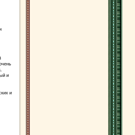
и
й
очень
,
ый и
ских и