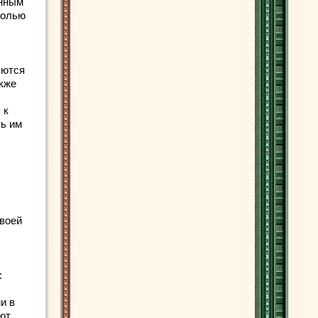
анным
ролью
уются
акже
 к
ть им
воей
:
и в
ют