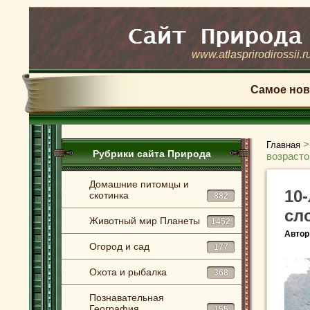
www.atlasprirodirossii.r
Самое нов
Главная
Рубрики сайта Природа
возрасто
Домашние питомцы и
10
скотинка
882
сл
Животный мир Планеты
1452
Автор
Огород и сад
177
Охота и рыбалка
368
Познавательная
География
155