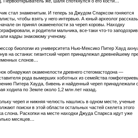
д. Первооткрыватель же, шаля споткнулся о его кости…
чик стал знаменитым. И теперь за Джудом Спарксом гоняются
алисты, чтобы взять у него интервью. А юный археолог рассказы
вначале он принял окаменелости за череп коровы. Находку
графировали, и родители мальчика, все-таки что-то заподозрив
зали кадры знакомому ученому.
ессор биологии из университета Нью-Мексико Питер Хауд ахну
янув на останки: гигантский череп принадлежал древнейшему пр
еменных слонов…
нок обнаружил окаменелости древнего стегомастодона —
ставителя рода вымерших хоботных из семейства гомфотериев
нению Питера Хауда, бивень и найденный череп принадлежали 
ая ходила по Земле около 1,2 млн лет назад.
ольку череп и нижняя челюсть нашлись в одном месте, ученые
олжают поиски в этой области остальных частей скелета этого
ка слона. Раскопки на месте находки Джуда Спаркса идут уже
олько месяцев…