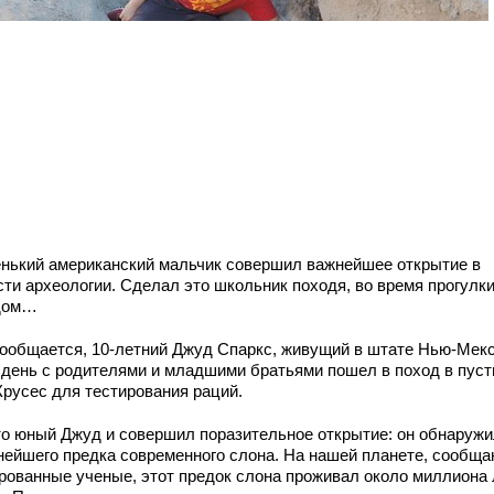
нький американский мальчик совершил важнейшее открытие в
сти археологии. Сделал это школьник походя, в
о время прогулки
дом…
сообщается, 10-летний Джуд Спаркс, живущий в штате Нью-Мекс
т день с родителями и младшими братьями пошел в поход в пус
Крусес для тестирования раций.
то юный Джуд и совершил поразительное открытие: он обнаруж
нейшего предка современного слона. На нашей планете, сообща
рованные ученые, этот предок слона проживал около миллиона 