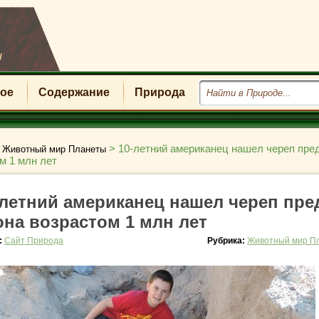
u
ое
Содержание
Природа
>
>
10-летний американец нашел череп пре
Животный мир Планеты
м 1 млн лет
-летний американец нашел череп пре
она возрастом 1 млн лет
:
Сайт Природа
Рубрика:
Животный мир П