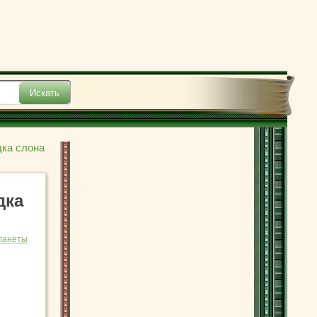
дка слона
дка
ланеты