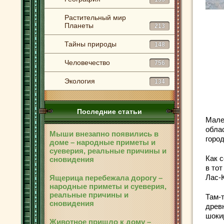
Растительный мир
Планеты
213
Тайны природы
148
Человечество
756
Экология
134
Последние статьи
Мале
обла
Мыши внезапно появились в
горо
доме – народные приметы и
суеверия, реальные причины и
Как 
сновидения
в то
Лас-
Ящерица перебежала дорогу –
народные приметы и суеверия,
реальные причины и
Там-
сновидения
древ
шоки
Животное пришло к дому –