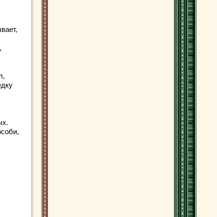
вает,
,
л,
едку
ых.
особи,