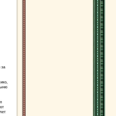
 за
ико,
тыню
ил
ют
лет