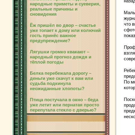
наза
народные приметы и суеверия,
реальные причины и
Маль
сновидения
журн
что 
Ёж пришёл во двор – счастье
сфото
уже топает к дому или колючий
гость принёс важное
пока
предупреждение?
Проф
Лягушки громко квакают –
взгл
народный прогноз дождя и
совр
тёплой погоды
Ребе
Белка перебежала дорогу –
пред
деньги уже скачут к вам или
По м
судьба подкинула
котор
неожиданные хлопоты?
Поск
Птица постучала в окно – беда
уже летит или пернатая просто
прод
перепутала стекло с дверью?
пред
неск