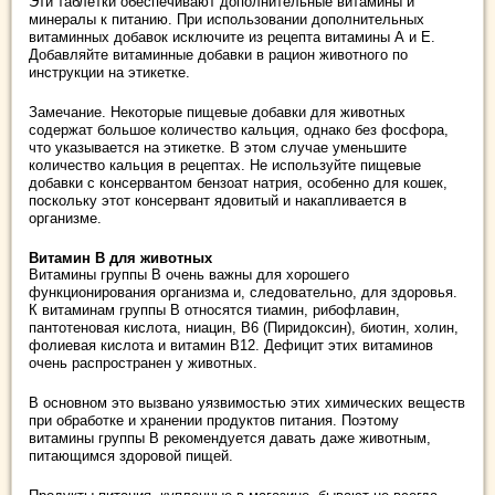
Эти таблетки обеспечивают дополнительные витамины и
минералы к питанию. При использовании дополнительных
витаминных добавок исключите из рецепта витамины А и Е.
Добавляйте витаминные добавки в рацион животного по
инструкции на этикетке.
Замечание. Некоторые пищевые добавки для животных
содержат большое количество кальция, однако без фосфора,
что указывается на этикетке. В этом случае уменьшите
количество кальция в рецептах. Не используйте пищевые
добавки с консервантом бензоат натрия, особенно для кошек,
поскольку этот консервант ядовитый и накапливается в
организме.
Витамин В для животных
Витамины группы В очень важны для хорошего
функционирования организма и, следовательно, для здоровья.
К витаминам группы В относятся тиамин, рибофлавин,
пантотеновая кислота, ниацин, В6 (Пиридоксин), биотин, холин,
фолиевая кислота и витамин В12. Дефицит этих витаминов
очень распространен у животных.
В основном это вызвано уязвимостью этих химических веществ
при обработке и хранении продуктов питания. Поэтому
витамины группы В рекомендуется давать даже животным,
питающимся здоровой пищей.