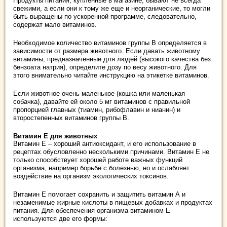
Продукты питания, купленные в магазине, бывают не всегда
свежими, а если они к тому же еще и неорганические, то могли
быть выращены по ускоренной программе, следовательно,
содержат мало витаминов.
Необходимое количество витаминов группы В определяется в
зависимости от размера животного. Если давать животному
витамины, предназначенные для людей (высокого качества без
бензоата натрия), определите дозу по весу животного. Для
этого внимательно читайте инструкцию на этикетке витаминов.
Если животное очень маленькое (кошка или маленькая
собачка), давайте ей около 5 мг витаминов с правильной
пропорцией главных (тиамин, рибофлавин и нианин) и
второстепенных витаминов группы В.
Витамин Е для животных
Витамин Е – хороший антиоксидант, и его использование в
рецептах обусловленно несколькими причинами. Витамин Е не
только способствует хорошей работе важных функций
организма, например борьбе с болезнью, но и ослабляет
воздействие на организм экологических токсинов.
Витамин Е помогает сохранить и защитить витамин А и
незаменимые жирные кислоты в пищевых добавках и продуктах
питания. Для обеспечения организма витамином Е
используются две его формы: