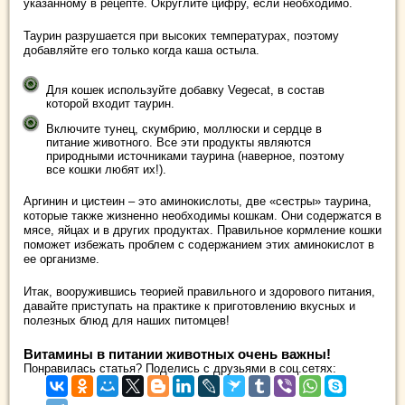
указанному в рецепте. Округлите цифру, если необходимо.
Таурин разрушается при высоких температурах, поэтому
добавляйте его только когда каша остыла.
Для кошек используйте добавку Vegecat, в состав
которой входит таурин.
Включите тунец, скумбрию, моллюски и сердце в
питание животного. Все эти продукты являются
природными источниками таурина (наверное, поэтому
все кошки любят их!).
Аргинин и цистеин – это аминокислоты, две «сестры» таурина,
которые также жизненно необходимы кошкам. Они содержатся в
мясе, яйцах и в других продуктах. Правильное кормление кошки
поможет избежать проблем с содержанием этих аминокислот в
ее организме.
Итак, вооружившись теорией правильного и здорового питания,
давайте приступать на практике к приготовлению вкусных и
полезных блюд для наших питомцев!
Витамины в питании животных очень важны!
Понравилась статья? Поделись с друзьями в соц.сетях: