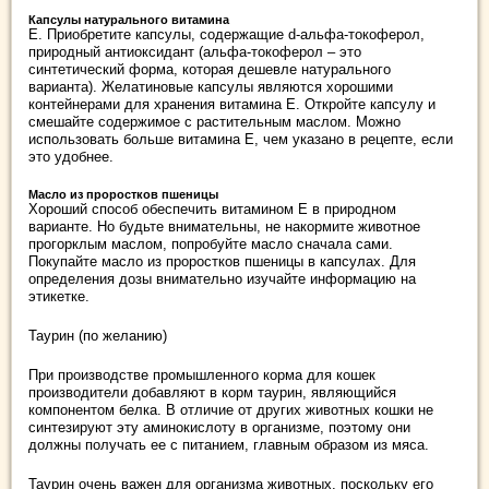
Капсулы натурального витамина
Е. Приобретите капсулы, содержащие d-альфа-токоферол,
природный антиоксидант (альфа-токоферол – это
синтетический форма, которая дешевле натурального
варианта). Желатиновые капсулы являются хорошими
контейнерами для хранения витамина Е. Откройте капсулу и
смешайте содержимое с растительным маслом. Можно
использовать больше витамина Е, чем указано в рецепте, если
это удобнее.
Масло из проростков пшеницы
Хороший способ обеспечить витамином Е в природном
варианте. Но будьте внимательны, не накормите животное
прогорклым маслом, попробуйте масло сначала сами.
Покупайте масло из проростков пшеницы в капсулах. Для
определения дозы внимательно изучайте информацию на
этикетке.
Таурин (по желанию)
При производстве промышленного корма для кошек
производители добавляют в корм таурин, являющийся
компонентом белка. В отличие от других животных кошки не
синтезируют эту аминокислоту в организме, поэтому они
должны получать ее с питанием, главным образом из мяса.
Таурин очень важен для организма животных, поскольку его