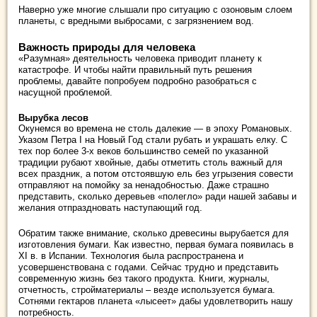
Наверно уже многие слышали про ситуацию с озоновым слоем
планеты, с вредными выбросами, с загрязнением вод.
Важность природы для человека
«Разумная» деятельность человека приводит планету к
катастрофе. И чтобы найти правильный путь решения
проблемы, давайте попробуем подробно разобраться с
насущной проблемой.
Вырубка лесов
Окунемся во времена не столь далекие — в эпоху Романовых.
Указом Петра I на Новый Год стали рубать и украшать елку. С
тех пор более 3-х веков большинство семей по указанной
традиции рубают хвойные, дабы отметить столь важный для
всех праздник, а потом отстоявшую ель без угрызения совести
отправляют на помойку за ненадобностью. Даже страшно
представить, сколько деревьев «полегло» ради нашей забавы и
желания отпраздновать наступающий год.
Обратим также внимание, сколько древесины вырубается для
изготовления бумаги. Как известно, первая бумага появилась в
XI в. в Испании. Технология была распространена и
усовершенствована с годами. Сейчас трудно и представить
современную жизнь без такого продукта. Книги, журналы,
отчетность, стройматериалы – везде используется бумага.
Сотнями гектаров планета «лысеет» дабы удовлетворить нашу
потребность.